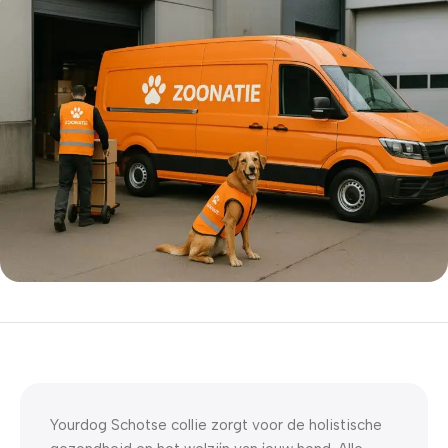
5% korting met code
WELKOM5
0
00
00
00
Dagen
Hr
Min
Sc
Yourdog Schotse collie zorgt voor de holistische