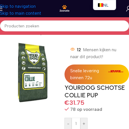
NL
Skip to navigation
Skip to main content
EN
FR
Home
/
Honden
/
Droogvoer
12
Mensen kijken nu
naar dit product!
Snelle levering
binnen 72u
YOURDOG SCHOTSE
COLLIE PUP
€
31.75
78 op voorraad
-
+