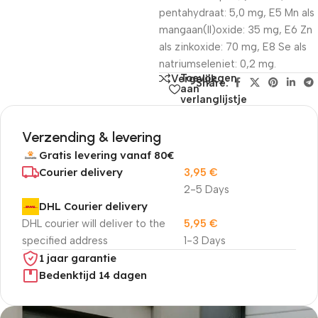
pentahydraat: 5,0 mg, E5 Mn als
mangaan(II)oxide: 35 mg, E6 Zn
als zinkoxide: 70 mg, E8 Se als
natriumseleniet: 0,2 mg.
Toevoegen
Vergelijk
Share:
aan
verlanglijstje
Verzending & levering
Gratis levering vanaf 80€
Courier delivery
3,95
€
2-5 Days
DHL Courier delivery
DHL courier will deliver to the
5,95
€
specified address
1-3 Days
1 jaar garantie
Bedenktijd 14 dagen