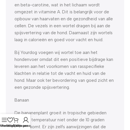
en beta-carotine, wat in het lichaam wordt
omgezet in vitamine A. Dit is belangrijk voor de
opbouw van haarvaten en de gezondheid van alle
cellen. De vezels in een wortel dragen bij aan de
spijsvertering van de hond. Daarnaast zijn wortels
laag in calorieën en goed voor vacht en huid.
Bij Yourdog voegen wij wortel toe aan het
hondenvoer omdat dit een positieve bijdrage kan
leveren aan het voorkomen van rasspecifieke
klachten in relatie tot de vacht en huid van de
hond. Maar ook ter bevordering van goed zicht en
een gezonde spijsvertering.
Banaan
De bananenplant groeit in tropische gebieden
waar de temperatuur niet onder de 10 graden
Menu
Verlanglijst
Winkelwagen
Mijn account
Celsius komt. Er zijn zelfs aanwijzingen dat de