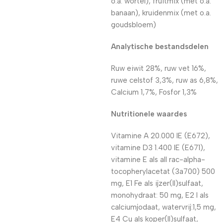
o.a. wortel), fruitmix (met o.a.
banaan), kruidenmix (met o.a.
goudsbloem)
Analytische bestandsdelen
Ruw eiwit 28%, ruw vet 16%,
ruwe celstof 3,3%, ruw as 6,8%,
Calcium 1,7%, Fosfor 1,3%
Nutritionele waardes
Vitamine A 20.000 IE (E672),
vitamine D3 1.400 IE (E671),
vitamine E als all rac-alpha-
tocopherylacetat (3a700) 500
mg, E1 Fe als ijzer(II)sulfaat,
monohydraat: 50 mg, E2 I als
calciumjodaat, watervrij:1,5 mg,
E4 Cu als koper(II)sulfaat,