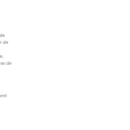
 de
r de
e,
van de
komt