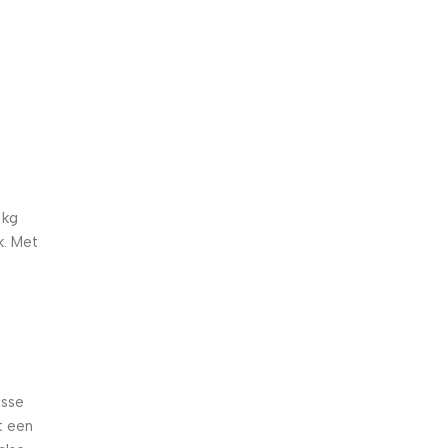
5% korting met code
WELKOM5
0
00
00
00
Dagen
Hr
Min
Sc
 kg
k. Met
isse
t een