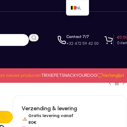
NL
EN
FR
Contact 7/7
€
0.0
0
ite
+32 472 59 42 00
Verlanglijst
ze nieuwe producten
TRIXIE
PETSNACK
YOURDOG
Verzending & levering
Gratis levering vanaf
80€