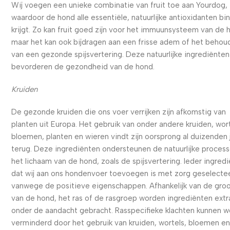
Wij voegen een unieke combinatie van fruit toe aan Yourdog,
waardoor de hond alle essentiële, natuurlijke antioxidanten bi
krijgt. Zo kan fruit goed zijn voor het immuunsysteem van de 
maar het kan ook bijdragen aan een frisse adem of het behou
van een gezonde spijsvertering. Deze natuurlijke ingrediënten
bevorderen de gezondheid van de hond.
Kruiden
De gezonde kruiden die ons voer verrijken zijn afkomstig van
planten uit Europa. Het gebruik van onder andere kruiden, wort
bloemen, planten en wieren vindt zijn oorsprong al duizenden 
terug. Deze ingrediënten ondersteunen de natuurlijke process
het lichaam van de hond, zoals de spijsvertering. Ieder ingred
dat wij aan ons hondenvoer toevoegen is met zorg geselecte
vanwege de positieve eigenschappen. Afhankelijk van de gro
van de hond, het ras of de rasgroep worden ingrediënten extr
onder de aandacht gebracht. Rasspecifieke klachten kunnen 
verminderd door het gebruik van kruiden, wortels, bloemen e