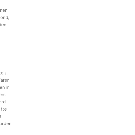
nnen
hond,
den
els,
jaren
en in
iënt
erd
otte
a
worden
n