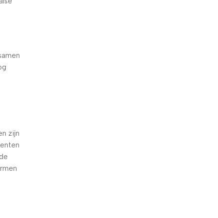
alse
 samen
og
e
n zijn
oenten
nde
armen