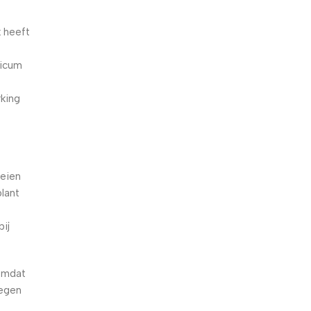
k heeft
licum
rking
oeien
plant
ij
omdat
tegen