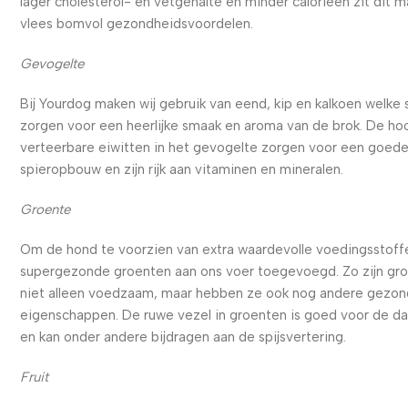
lager cholesterol- en vetgehalte en minder calorieën zit dit m
vlees bomvol gezondheidsvoordelen.
Gevogelte
Bij Yourdog maken wij gebruik van eend, kip en kalkoen welke
zorgen voor een heerlijke smaak en aroma van de brok. De ho
verteerbare eiwitten in het gevogelte zorgen voor een goed
spieropbouw en zijn rijk aan vitaminen en mineralen.
Groente
Om de hond te voorzien van extra waardevolle voedingsstoffe
supergezonde groenten aan ons voer toegevoegd. Zo zijn gr
niet alleen voedzaam, maar hebben ze ook nog andere gezo
eigenschappen. De ruwe vezel in groenten is goed voor de d
en kan onder andere bijdragen aan de spijsvertering.
Fruit