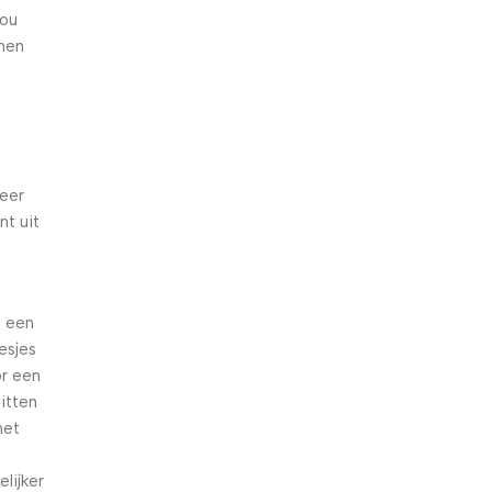
zou
nen
zeer
nt uit
e een
esjes
or een
zitten
het
lijker