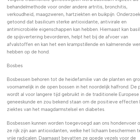
behandelmethode voor onder andere artritis, bronchitis,
verkoudheid, maagzweren, hartziekten en buikpijn. Onderzoe
getoond dat basilicum sterke antioxidante, antivirale en
antimicrobiële eigenschappen kan hebben. Hiernaast kan basi
de spijsvertering bevorderen, helpt het bij de afvoer van
afvalstoffen en kan het een krampstillende en kalmerende we
hebben op de hond.
Bosbes
Bosbessen behoren tot de heidefamilie van de planten en gr
voornamelijk in de open bossen in het noordelijk halfrond. De 
wordt al voor langere tijd gebruikt in de traditionele Europese
geneeskunde en zou bekend staan om de positieve effecten b
ziektes van het maagdarmstelsel en diabetes.
Bosbessen kunnen worden toegevoegd aan ons hondenvoer 
ze rijk zijn aan antioxidanten, welke het lichaam beschermen 
vrije radicalen. Daarnaast bevatten ze goede vezels voor de