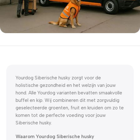
5% korting met code
WELKOM5
0
00
00
00
Dagen
Hr
Min
Sc
Yourdog Siberische husky zorgt voor de
holistische gezondheid en het welzijn van jouw
hond. Alle Yourdog varianten bevatten smaakvolle
buffel en kip. Wij combineren dit met zorgvuldig
geselecteerde groenten, fruit en kruiden om zo te
komen tot de perfecte voeding voor jouw
Siberische husky.
Waarom Yourdog Siberische husky