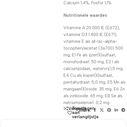
Calcium 1,4%, Fosfor 1,1%
Nutritionele waardes
Vitamine A 20.000 IE (E672),
vitamine D3 1.400 IE (E671),
vitamine E als all rac-alpha-
tocopherylacetat (3a700) 500
mg, E1 Fe als ijzer(II)sulfaat,
monohydraat: 50 mg, E2 I als
calciumjodaat, watervrij:1,5 mg,
E4 Cu als koper(II)sulfaat,
pentahydraat: 5,0 mg, E5 Mn als
mangaan(II)oxide: 35 mg, E6 Zn
als zinkoxide: 65 mg, E8 Se als
natriumseleniet: 0,2 mg.
Toevoegen
Vergelijk
Share:
aan
verlanglijstje