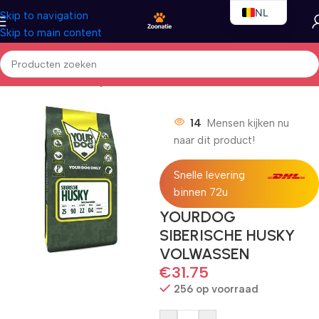
NL
Skip to navigation
Skip to main content
EN
FR
Home
/
Honden
/
Droogvoer
14
Mensen kijken nu
naar dit product!
Snelle levering
binnen 72u
YOURDOG
SIBERISCHE HUSKY
VOLWASSEN
€
31.75
256 op voorraad