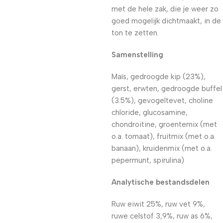
met de hele zak, die je weer zo
goed mogelijk dichtmaakt, in de
ton te zetten.
Samenstelling
Maïs, gedroogde kip (23%),
gerst, erwten, gedroogde buffel
(3.5%), gevogeltevet, choline
chloride, glucosamine,
chondroitine, groentemix (met
o.a. tomaat), fruitmix (met o.a.
banaan), kruidenmix (met o.a.
pepermunt, spirulina)
Analytische bestandsdelen
Ruw eiwit 25%, ruw vet 9%,
ruwe celstof 3,9%, ruw as 6%,