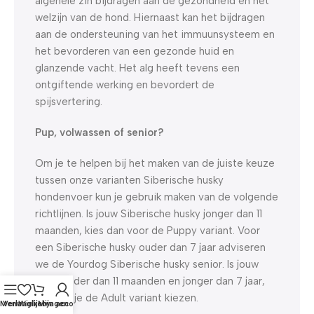
algehele zin bijdragen aan de gezondheid en het
welzijn van de hond. Hiernaast kan het bijdragen
aan de ondersteuning van het immuunsysteem en
het bevorderen van een gezonde huid en
glanzende vacht. Het alg heeft tevens een
ontgiftende werking en bevordert de
spijsvertering.
Pup, volwassen of senior?
Om je te helpen bij het maken van de juiste keuze
tussen onze varianten Siberische husky
hondenvoer kun je gebruik maken van de volgende
richtlijnen. Is jouw Siberische husky jonger dan 11
maanden, kies dan voor de Puppy variant. Voor
een Siberische husky ouder dan 7 jaar adviseren
we de Yourdog Siberische husky senior. Is jouw
hond ouder dan 11 maanden en jonger dan 7 jaar,
dan kun je de Adult variant kiezen.
Menu
Verlanglijst
Winkelwagen
Mijn account