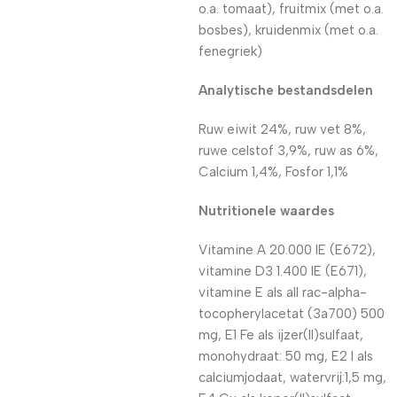
o.a. tomaat), fruitmix (met o.a.
bosbes), kruidenmix (met o.a.
fenegriek)
Analytische bestandsdelen
Ruw eiwit 24%, ruw vet 8%,
ruwe celstof 3,9%, ruw as 6%,
Calcium 1,4%, Fosfor 1,1%
Nutritionele waardes
Vitamine A 20.000 IE (E672),
vitamine D3 1.400 IE (E671),
vitamine E als all rac-alpha-
tocopherylacetat (3a700) 500
mg, E1 Fe als ijzer(II)sulfaat,
monohydraat: 50 mg, E2 I als
calciumjodaat, watervrij:1,5 mg,