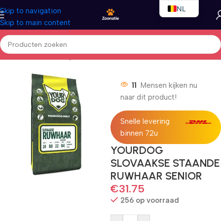
NL
Skip to navigation
Skip to main content
EN
FR
Home
/
Honden
/
Droogvoer
11
Mensen kijken nu
naar dit product!
Snelle levering
binnen 72u
YOURDOG
SLOVAAKSE STAANDE
RUWHAAR SENIOR
€
31.75
256 op voorraad