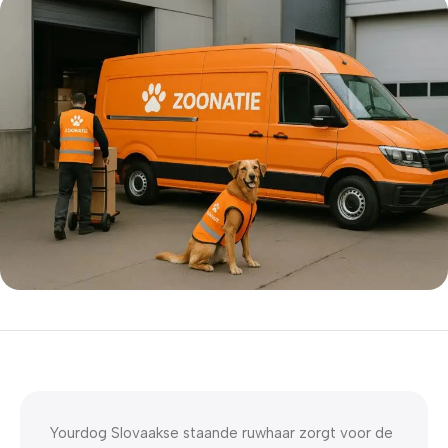
5% korting met code
WELKOM5
0
00
00
00
Dagen
Hr
Min
Sc
Yourdog Slovaakse staande ruwhaar zorgt voor de