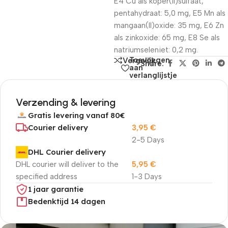
E4 Cu als koper(II)sulfaat,
pentahydraat: 5,0 mg, E5 Mn als
mangaan(II)oxide: 35 mg, E6 Zn
als zinkoxide: 65 mg, E8 Se als
natriumseleniet: 0,2 mg.
Toevoegen
Vergelijk
Share:
aan
verlanglijstje
Verzending & levering
Gratis levering vanaf 80€
Courier delivery
3,95
€
2-5 Days
DHL Courier delivery
DHL courier will deliver to the
5,95
€
specified address
1-3 Days
1 jaar garantie
Bedenktijd 14 dagen