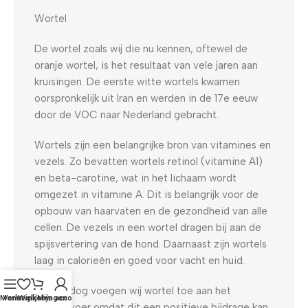
Wortel
De wortel zoals wij die nu kennen, oftewel de
oranje wortel, is het resultaat van vele jaren aan
kruisingen. De eerste witte wortels kwamen
oorspronkelijk uit Iran en werden in de 17e eeuw
door de VOC naar Nederland gebracht.
Wortels zijn een belangrijke bron van vitamines en
vezels. Zo bevatten wortels retinol (vitamine A1)
en beta-carotine, wat in het lichaam wordt
omgezet in vitamine A. Dit is belangrijk voor de
opbouw van haarvaten en de gezondheid van alle
cellen. De vezels in een wortel dragen bij aan de
spijsvertering van de hond. Daarnaast zijn wortels
laag in calorieën en goed voor vacht en huid.
Bij Yourdog voegen wij wortel toe aan het
Menu
Verlanglijst
Winkelwagen
Mijn account
hondenvoer omdat dit een positieve bijdrage kan