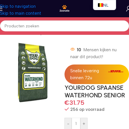
NL
Skip to navigation
Skip to main content
EN
FR
Home
/
Honden
/
Droogvoer
10
Mensen kijken nu
naar dit product!
Snelle levering
binnen 72u
YOURDOG SPAANSE
WATERHOND SENIOR
€
31.75
256 op voorraad
-
+