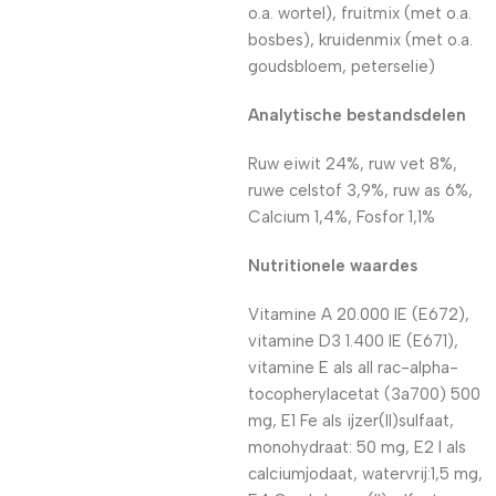
o.a. wortel), fruitmix (met o.a.
bosbes), kruidenmix (met o.a.
goudsbloem, peterselie)
Analytische bestandsdelen
Ruw eiwit 24%, ruw vet 8%,
ruwe celstof 3,9%, ruw as 6%,
Calcium 1,4%, Fosfor 1,1%
Nutritionele waardes
Vitamine A 20.000 IE (E672),
vitamine D3 1.400 IE (E671),
vitamine E als all rac-alpha-
tocopherylacetat (3a700) 500
mg, E1 Fe als ijzer(II)sulfaat,
monohydraat: 50 mg, E2 I als
calciumjodaat, watervrij:1,5 mg,