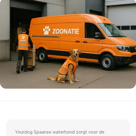
5% korting met code
WELKOM5
0
00
00
00
Dagen
Hr
Min
Sc
Yourdog Spaanse waterhond zorgt voor de