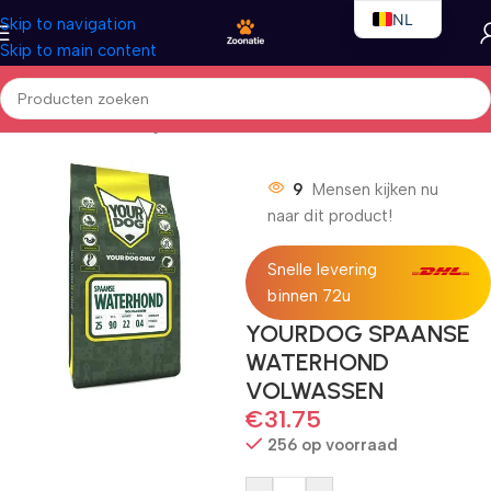
NL
Skip to navigation
Skip to main content
EN
FR
Home
/
Honden
/
Droogvoer
9
Mensen kijken nu
naar dit product!
Snelle levering
binnen 72u
YOURDOG SPAANSE
WATERHOND
VOLWASSEN
€
31.75
256 op voorraad