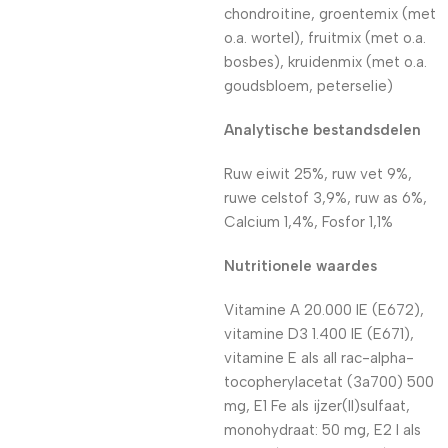
chondroitine, groentemix (met
o.a. wortel), fruitmix (met o.a.
bosbes), kruidenmix (met o.a.
goudsbloem, peterselie)
Analytische bestandsdelen
Ruw eiwit 25%, ruw vet 9%,
ruwe celstof 3,9%, ruw as 6%,
Calcium 1,4%, Fosfor 1,1%
Nutritionele waardes
Vitamine A 20.000 IE (E672),
vitamine D3 1.400 IE (E671),
vitamine E als all rac-alpha-
tocopherylacetat (3a700) 500
mg, E1 Fe als ijzer(II)sulfaat,
monohydraat: 50 mg, E2 I als