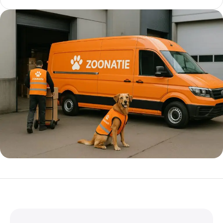
5% korting met code
WELKOM5
0
00
00
00
Dagen
Hr
Min
Sc