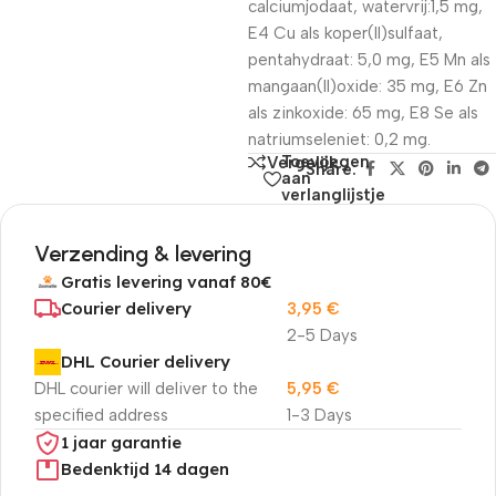
calciumjodaat, watervrij:1,5 mg,
E4 Cu als koper(II)sulfaat,
pentahydraat: 5,0 mg, E5 Mn als
mangaan(II)oxide: 35 mg, E6 Zn
als zinkoxide: 65 mg, E8 Se als
natriumseleniet: 0,2 mg.
Toevoegen
Vergelijk
Share:
aan
verlanglijstje
Verzending & levering
Gratis levering vanaf 80€
Courier delivery
3,95
€
2-5 Days
DHL Courier delivery
DHL courier will deliver to the
5,95
€
specified address
1-3 Days
1 jaar garantie
Bedenktijd 14 dagen