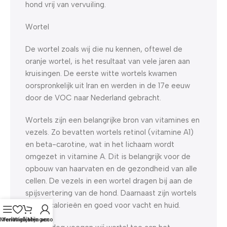
hond vrij van vervuiling.
Wortel
De wortel zoals wij die nu kennen, oftewel de
oranje wortel, is het resultaat van vele jaren aan
kruisingen. De eerste witte wortels kwamen
oorspronkelijk uit Iran en werden in de 17e eeuw
door de VOC naar Nederland gebracht.
Wortels zijn een belangrijke bron van vitamines en
vezels. Zo bevatten wortels retinol (vitamine A1)
en beta-carotine, wat in het lichaam wordt
omgezet in vitamine A. Dit is belangrijk voor de
opbouw van haarvaten en de gezondheid van alle
cellen. De vezels in een wortel dragen bij aan de
spijsvertering van de hond. Daarnaast zijn wortels
laag in calorieën en goed voor vacht en huid.
Menu
Verlanglijst
Winkelwagen
Mijn account