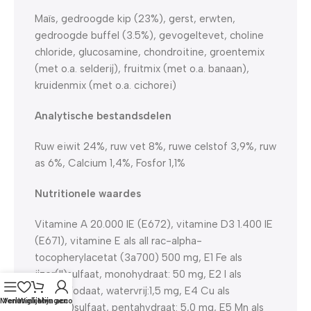
Maïs, gedroogde kip (23%), gerst, erwten,
gedroogde buffel (3.5%), gevogeltevet, choline
chloride, glucosamine, chondroitine, groentemix
(met o.a. selderij), fruitmix (met o.a. banaan),
kruidenmix (met o.a. cichorei)
Analytische bestandsdelen
Ruw eiwit 24%, ruw vet 8%, ruwe celstof 3,9%, ruw
as 6%, Calcium 1,4%, Fosfor 1,1%
Nutritionele waardes
Vitamine A 20.000 IE (E672), vitamine D3 1.400 IE
(E671), vitamine E als all rac-alpha-
tocopherylacetat (3a700) 500 mg, E1 Fe als
ijzer(II)sulfaat, monohydraat: 50 mg, E2 I als
calciumjodaat, watervrij:1,5 mg, E4 Cu als
Menu
Verlanglijst
Winkelwagen
Mijn account
koper(II)sulfaat, pentahydraat: 5,0 mg, E5 Mn als