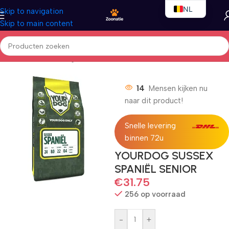
NL
Skip to navigation
Skip to main content
EN
FR
Home
/
Honden
/
Droogvoer
14
Mensen kijken nu
naar dit product!
Snelle levering
binnen 72u
YOURDOG SUSSEX
SPANIËL SENIOR
€
31.75
256 op voorraad
-
+