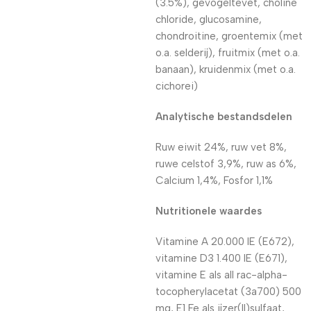
(3.5%), gevogeltevet, choline
chloride, glucosamine,
chondroitine, groentemix (met
o.a. selderij), fruitmix (met o.a.
banaan), kruidenmix (met o.a.
cichorei)
Analytische bestandsdelen
Ruw eiwit 24%, ruw vet 8%,
ruwe celstof 3,9%, ruw as 6%,
Calcium 1,4%, Fosfor 1,1%
Nutritionele waardes
Vitamine A 20.000 IE (E672),
vitamine D3 1.400 IE (E671),
vitamine E als all rac-alpha-
tocopherylacetat (3a700) 500
mg, E1 Fe als ijzer(II)sulfaat,