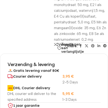
monohydraat: 50 mg, E2 I als
calciumjodaat, watervrij:1,5 mg,
E4 Cu als koper(II)sulfaat,
pentahydraat: 5,0 mg, E5 Mn als
mangaan(II)oxide: 35 mg, E6 Zn
als zinkoxide: 65 mg, E8 Se als
natriumseleniet: 0,2 mg.
Toevoegen
Vergelijk
Share:
aan
verlanglijstje
Verzending & levering
Gratis levering vanaf 80€
Courier delivery
3,95
€
2-5 Days
DHL Courier delivery
DHL courier will deliver to the
5,95
€
specified address
1-3 Days
1 jaar garantie