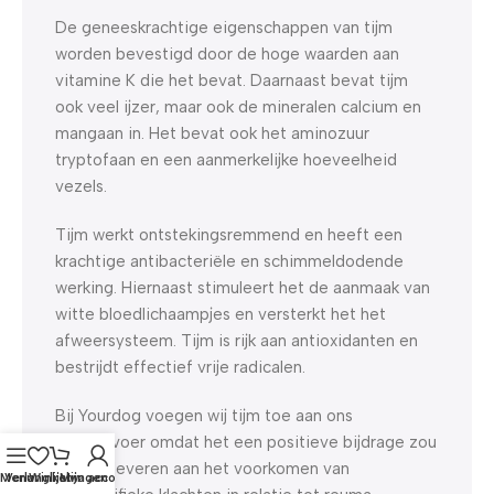
De geneeskrachtige eigenschappen van tijm
worden bevestigd door de hoge waarden aan
vitamine K die het bevat. Daarnaast bevat tijm
ook veel ijzer, maar ook de mineralen calcium en
mangaan in. Het bevat ook het aminozuur
tryptofaan en een aanmerkelijke hoeveelheid
vezels.
Tijm werkt ontstekingsremmend en heeft een
krachtige antibacteriële en schimmeldodende
werking. Hiernaast stimuleert het de aanmaak van
witte bloedlichaampjes en versterkt het het
afweersysteem. Tijm is rijk aan antioxidanten en
bestrijdt effectief vrije radicalen.
Bij Yourdog voegen wij tijm toe aan ons
hondenvoer omdat het een positieve bijdrage zou
kunnen leveren aan het voorkomen van
Menu
Verlanglijst
Winkelwagen
Mijn account