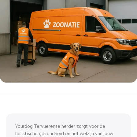
5% korting met code
WELKOM5
0
00
00
00
Dagen
Hr
Min
Sc
Yourdog Tervuerense herder zorgt voor de
holistische gezondheid en het welzijn van jouw