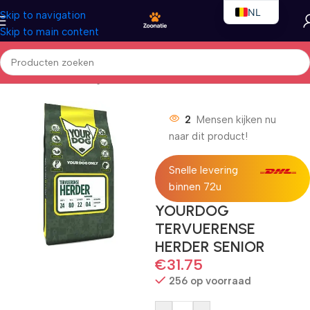
NL
Skip to navigation
Skip to main content
EN
FR
Home
/
Honden
/
Droogvoer
2
Mensen kijken nu
naar dit product!
Snelle levering
binnen 72u
YOURDOG
TERVUERENSE
HERDER SENIOR
€
31.75
256 op voorraad