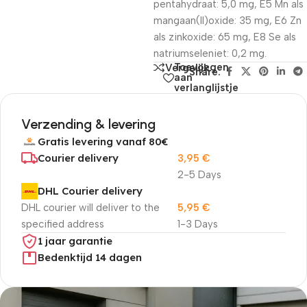
pentahydraat: 5,0 mg, E5 Mn als
mangaan(II)oxide: 35 mg, E6 Zn
als zinkoxide: 65 mg, E8 Se als
natriumseleniet: 0,2 mg.
Toevoegen
Vergelijk
Share:
aan
verlanglijstje
Verzending & levering
Gratis levering vanaf 80€
Courier delivery
3,95
€
2-5 Days
DHL Courier delivery
DHL courier will deliver to the
5,95
€
specified address
1-3 Days
1 jaar garantie
Bedenktijd 14 dagen