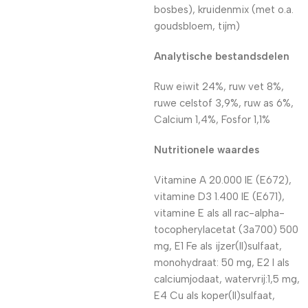
bosbes), kruidenmix (met o.a.
goudsbloem, tijm)
Analytische bestandsdelen
Ruw eiwit 24%, ruw vet 8%,
ruwe celstof 3,9%, ruw as 6%,
Calcium 1,4%, Fosfor 1,1%
Nutritionele waardes
Vitamine A 20.000 IE (E672),
vitamine D3 1.400 IE (E671),
vitamine E als all rac-alpha-
tocopherylacetat (3a700) 500
mg, E1 Fe als ijzer(II)sulfaat,
monohydraat: 50 mg, E2 I als
calciumjodaat, watervrij:1,5 mg,
E4 Cu als koper(II)sulfaat,