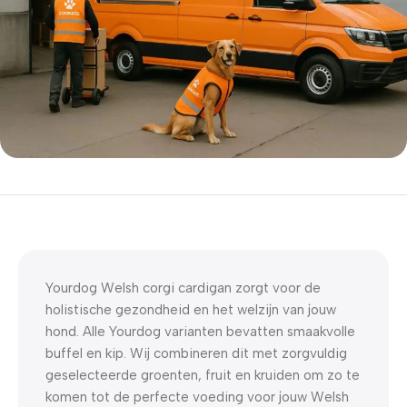
5% korting met code
WELKOM5
0
00
00
00
Dagen
Hr
Min
Sc
Yourdog Welsh corgi cardigan zorgt voor de
holistische gezondheid en het welzijn van jouw
hond. Alle Yourdog varianten bevatten smaakvolle
buffel en kip. Wij combineren dit met zorgvuldig
geselecteerde groenten, fruit en kruiden om zo te
komen tot de perfecte voeding voor jouw Welsh