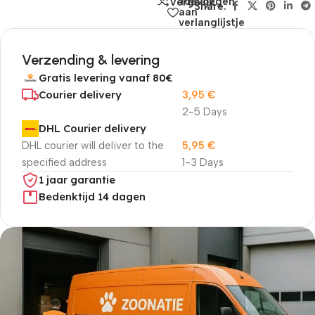
Toevoegen
Vergelijk
Share:
aan
verlanglijstje
Verzending & levering
Gratis levering vanaf 80€
Courier delivery
3,95
€
2-5 Days
DHL Courier delivery
DHL courier will deliver to the
5,95
€
specified address
1-3 Days
1 jaar garantie
Bedenktijd 14 dagen