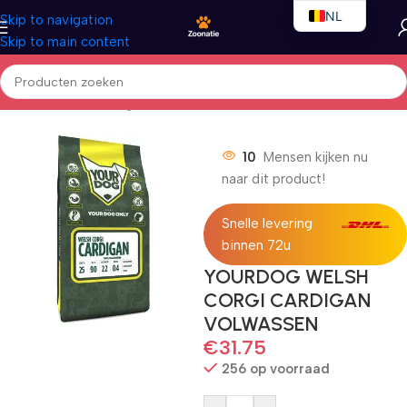
NL
Skip to navigation
Skip to main content
EN
FR
Home
/
Honden
/
Droogvoer
10
Mensen kijken nu
naar dit product!
Snelle levering
binnen 72u
YOURDOG WELSH
CORGI CARDIGAN
VOLWASSEN
€
31.75
256 op voorraad