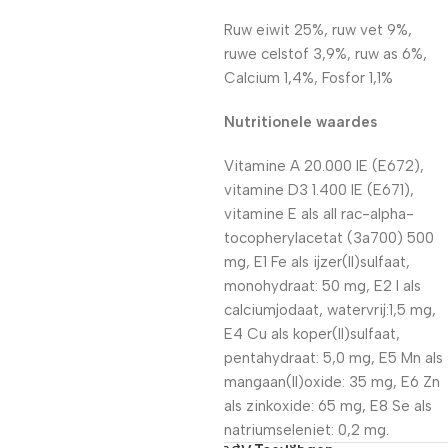
Ruw eiwit 25%, ruw vet 9%,
ruwe celstof 3,9%, ruw as 6%,
Calcium 1,4%, Fosfor 1,1%
Nutritionele waardes
Vitamine A 20.000 IE (E672),
vitamine D3 1.400 IE (E671),
vitamine E als all rac-alpha-
tocopherylacetat (3a700) 500
mg, E1 Fe als ijzer(II)sulfaat,
monohydraat: 50 mg, E2 I als
calciumjodaat, watervrij:1,5 mg,
E4 Cu als koper(II)sulfaat,
pentahydraat: 5,0 mg, E5 Mn als
mangaan(II)oxide: 35 mg, E6 Zn
als zinkoxide: 65 mg, E8 Se als
natriumseleniet: 0,2 mg.