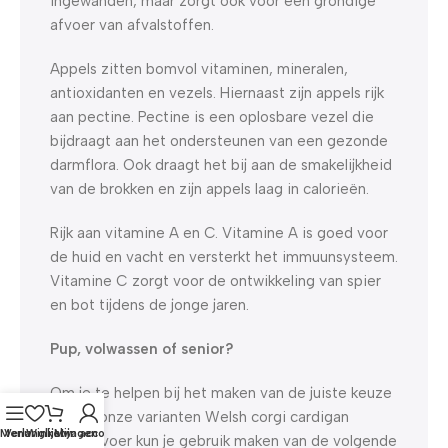
ingewanden, maar zorgt ook voor een grondige
afvoer van afvalstoffen.
Appels zitten bomvol vitaminen, mineralen,
antioxidanten en vezels. Hiernaast zijn appels rijk
aan pectine. Pectine is een oplosbare vezel die
bijdraagt aan het ondersteunen van een gezonde
darmflora. Ook draagt het bij aan de smakelijkheid
van de brokken en zijn appels laag in calorieën.
Rijk aan vitamine A en C. Vitamine A is goed voor
de huid en vacht en versterkt het immuunsysteem.
Vitamine C zorgt voor de ontwikkeling van spier
en bot tijdens de jonge jaren.
Pup, volwassen of senior?
Om je te helpen bij het maken van de juiste keuze
tussen onze varianten Welsh corgi cardigan
Menu
Verlanglijst
Winkelwagen
Mijn account
hondenvoer kun je gebruik maken van de volgende