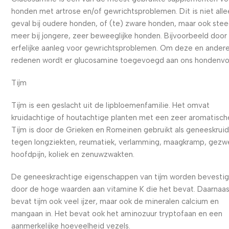
honden met artrose en/of gewrichtsproblemen. Dit is niet alle
geval bij oudere honden, of (te) zware honden, maar ook ste
meer bij jongere, zeer beweeglijke honden. Bijvoorbeeld door
erfelijke aanleg voor gewrichtsproblemen. Om deze en ander
redenen wordt er glucosamine toegevoegd aan ons hondenvo
Tijm
Tijm is een geslacht uit de lipbloemenfamilie. Het omvat
kruidachtige of houtachtige planten met een zeer aromatisch
Tijm is door de Grieken en Romeinen gebruikt als geneeskrui
tegen longziekten, reumatiek, verlamming, maagkramp, gezwe
hoofdpijn, koliek en zenuwzwakten.
De geneeskrachtige eigenschappen van tijm worden bevesti
door de hoge waarden aan vitamine K die het bevat. Daarnaa
bevat tijm ook veel ijzer, maar ook de mineralen calcium en
mangaan in. Het bevat ook het aminozuur tryptofaan en een
aanmerkelijke hoeveelheid vezels.