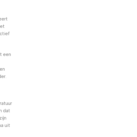
eert
het
ctief
et een
 en
der.
ratuur
n dat
ijn
a uit