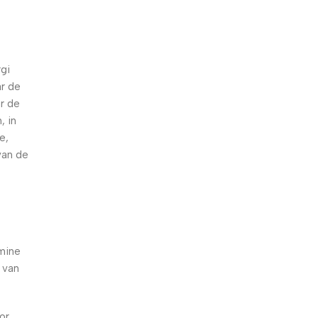
gi
r de
r de
, in
e,
van de
amine
 van
or