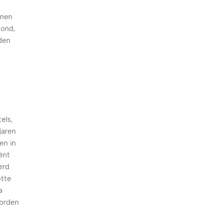
nnen
hond,
den
els,
jaren
en in
iënt
erd
otte
a
worden
n