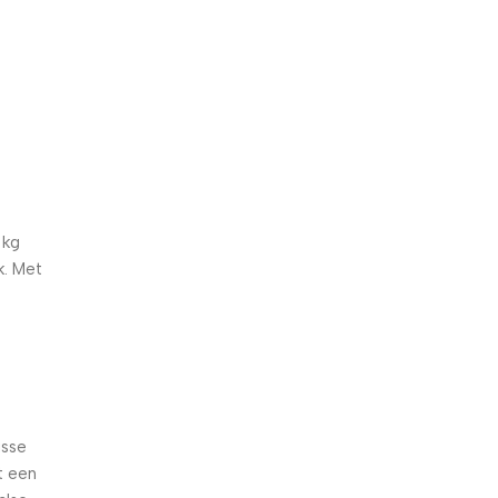
5% korting met code
WELKOM5
0
00
00
00
Dagen
Hr
Min
Sc
 kg
k. Met
isse
t een