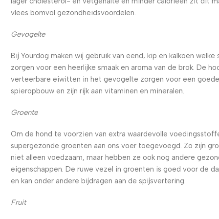
lager cholesterol- en vetgehalte en minder calorieën zit dit m
vlees bomvol gezondheidsvoordelen.
Gevogelte
Bij Yourdog maken wij gebruik van eend, kip en kalkoen welke
zorgen voor een heerlijke smaak en aroma van de brok. De ho
verteerbare eiwitten in het gevogelte zorgen voor een goed
spieropbouw en zijn rijk aan vitaminen en mineralen.
Groente
Om de hond te voorzien van extra waardevolle voedingsstoffe
supergezonde groenten aan ons voer toegevoegd. Zo zijn gr
niet alleen voedzaam, maar hebben ze ook nog andere gezo
eigenschappen. De ruwe vezel in groenten is goed voor de d
en kan onder andere bijdragen aan de spijsvertering.
Fruit