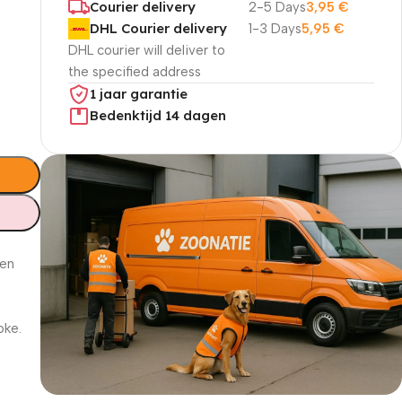
Courier delivery
2-5 Days
3,95
€
DHL Courier delivery
1-3 Days
5,95
€
DHL courier will deliver to
the specified address
1 jaar garantie
Bedenktijd 14 dagen
ten
oke.