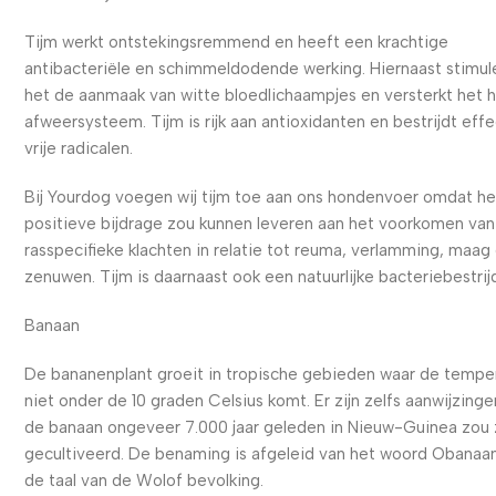
Tijm werkt ontstekingsremmend en heeft een krachtige
antibacteriële en schimmeldodende werking. Hiernaast stimul
het de aanmaak van witte bloedlichaampjes en versterkt het 
afweersysteem. Tijm is rijk aan antioxidanten en bestrijdt effe
vrije radicalen.
Bij Yourdog voegen wij tijm toe aan ons hondenvoer omdat h
positieve bijdrage zou kunnen leveren aan het voorkomen van
rasspecifieke klachten in relatie tot reuma, verlamming, maag
zenuwen. Tijm is daarnaast ook een natuurlijke bacteriebestrij
Banaan
De bananenplant groeit in tropische gebieden waar de tempe
niet onder de 10 graden Celsius komt. Er zijn zelfs aanwijzinge
de banaan ongeveer 7.000 jaar geleden in Nieuw-Guinea zou z
gecultiveerd. De benaming is afgeleid van het woord Obanaan
de taal van de Wolof bevolking.