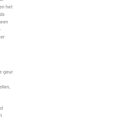
en het
eds
 een
e
er.
e geur.
d
llen,
gd
st