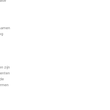
alse
 samen
og
e
n zijn
oenten
nde
armen