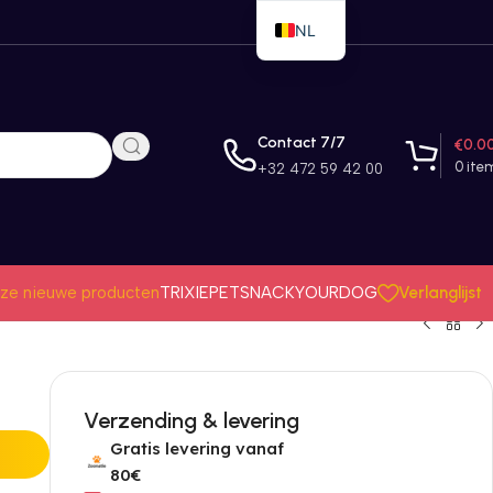
NL
EN
FR
Contact 7/7
€
0.0
0
ite
+32 472 59 42 00
Verlanglijst
ze nieuwe producten
TRIXIE
PETSNACK
YOURDOG
Verzending & levering
Gratis levering vanaf
80€