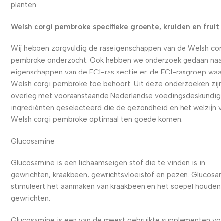
planten.
Welsh corgi pembroke specifieke groente, kruiden en fruit
Wij hebben zorgvuldig de raseigenschappen van de Welsh cor
pembroke onderzocht. Ook hebben we onderzoek gedaan naa
eigenschappen van de FCI-ras sectie en de FCI-rasgroep waa
Welsh corgi pembroke toe behoort. Uit deze onderzoeken zijn
overleg met vooraanstaande Nederlandse voedingsdeskundig
ingrediënten geselecteerd die de gezondheid en het welzijn 
Welsh corgi pembroke optimaal ten goede komen.
Glucosamine
Glucosamine is een lichaamseigen stof die te vinden is in
gewrichten, kraakbeen, gewrichtsvloeistof en pezen. Glucos
stimuleert het aanmaken van kraakbeen en het soepel houden
gewrichten.
Glucosamine is een van de meest gebruikte supplementen vo