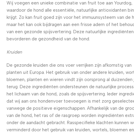
Wij voegen een unieke combinatie van fruit toe aan Yourdog,
waardoor de hond alle essentiële, natuurlijke antioxidanten bi
krijgt. Zo kan fruit goed zijn voor het immuunsysteem van de 
maar het kan ook bijdragen aan een frisse adem of het behou
van een gezonde spijsvertering. Deze natuurlijke ingrediënten
bevorderen de gezondheid van de hond.
Kruiden
De gezonde kruiden die ons voer verrijken zijn afkomstig van
planten uit Europa. Het gebruik van onder andere kruiden, wort
bloemen, planten en wieren vindt zijn oorsprong al duizenden 
terug. Deze ingrediënten ondersteunen de natuurlijke process
het lichaam van de hond, zoals de spijsvertering. Ieder ingred
dat wij aan ons hondenvoer toevoegen is met zorg geselecte
vanwege de positieve eigenschappen. Afhankelijk van de gro
van de hond, het ras of de rasgroep worden ingrediënten extr
onder de aandacht gebracht. Rasspecifieke klachten kunnen 
verminderd door het gebruik van kruiden, wortels, bloemen e