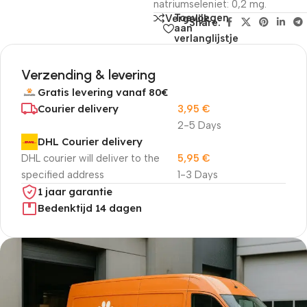
natriumseleniet: 0,2 mg.
Toevoegen
Vergelijk
Share:
aan
verlanglijstje
Verzending & levering
Gratis levering vanaf 80€
Courier delivery
3,95
€
2-5 Days
DHL Courier delivery
DHL courier will deliver to the
5,95
€
specified address
1-3 Days
1 jaar garantie
Bedenktijd 14 dagen