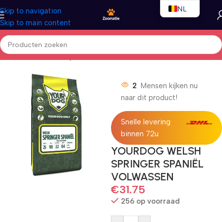
NL
Skip to navigation
Skip to main content
EN
FR
Home
/
Honden
/
Droogvoer
12
Mensen kijken nu
naar dit product!
Snelle levering
binnen 72u
YOURDOG WELSH
SPRINGER SPANIËL
VOLWASSEN
€
31.75
256 op voorraad