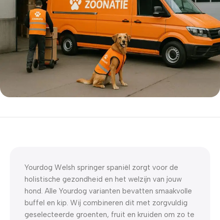
5% korting met code
WELKOM5
0
00
00
00
Dagen
Hr
Min
Sc
Yourdog Welsh springer spaniël zorgt voor de
holistische gezondheid en het welzijn van jouw
hond. Alle Yourdog varianten bevatten smaakvolle
buffel en kip. Wij combineren dit met zorgvuldig
geselecteerde groenten, fruit en kruiden om zo te