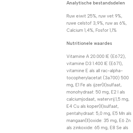
Analytische bestandsdelen
Ruw eiwit 25%, ruw vet 9%,
ruwe celstof 3,9%, ruw as 6%,
Calcium 1,4%, Fosfor 1,1%
Nutritionele waardes
Vitamine A 20.000 IE (E672),
vitamine D3 1.400 IE (E671),
vitamine E als all rac-alpha-
tocopherylacetat (3a700) 500
mg, E1 Fe als ijzer(II)sulfaat,
monohydraat: 50 mg, E2 I als
calciumjodaat, watervrij:1,5 mg,
E4 Cu als koper(II)sulfaat,
pentahydraat: 5,0 mg, E5 Mn als
mangaan(II)oxide: 35 mg, E6 Zn
als zinkoxide: 65 mg, E8 Se als