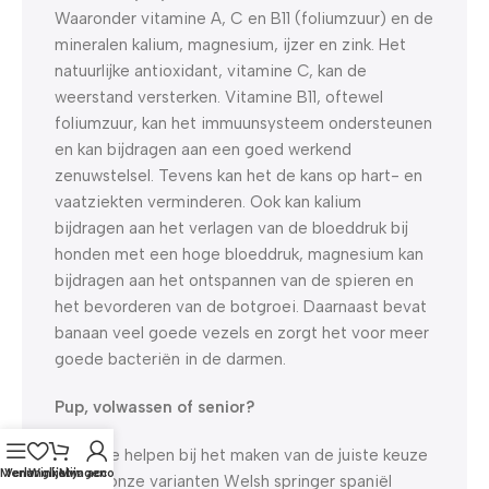
Waaronder vitamine A, C en B11 (foliumzuur) en de
mineralen kalium, magnesium, ijzer en zink. Het
natuurlijke antioxidant, vitamine C, kan de
weerstand versterken. Vitamine B11, oftewel
foliumzuur, kan het immuunsysteem ondersteunen
en kan bijdragen aan een goed werkend
zenuwstelsel. Tevens kan het de kans op hart- en
vaatziekten verminderen. Ook kan kalium
bijdragen aan het verlagen van de bloeddruk bij
honden met een hoge bloeddruk, magnesium kan
bijdragen aan het ontspannen van de spieren en
het bevorderen van de botgroei. Daarnaast bevat
banaan veel goede vezels en zorgt het voor meer
goede bacteriën in de darmen.
Pup, volwassen of senior?
Om je te helpen bij het maken van de juiste keuze
Menu
Verlanglijst
Winkelwagen
Mijn account
tussen onze varianten Welsh springer spaniël