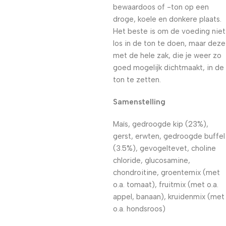
bewaardoos of -ton op een
droge, koele en donkere plaats.
Het beste is om de voeding niet
los in de ton te doen, maar deze
met de hele zak, die je weer zo
goed mogelijk dichtmaakt, in de
ton te zetten.
Samenstelling
Maïs, gedroogde kip (23%),
gerst, erwten, gedroogde buffel
(3.5%), gevogeltevet, choline
chloride, glucosamine,
chondroitine, groentemix (met
o.a. tomaat), fruitmix (met o.a.
appel, banaan), kruidenmix (met
o.a. hondsroos)