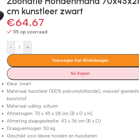
Zoonatie Hondenmand 70x45x2
cm kunstleer zwart
€
64.67
115 op voorraad
-
+
Toevoegen Aan Winkelwagen
Nu Kopen
Kleur: zwart
Materiaal: kunstleer (100% polyvinylchloride), massief grenen
kunststof
Materiaal vulling: schuim
Afmetingen: 70 x 45 x 28 cm (B x D x H)
Afmeting slaapgedeelte: 43 x 36 cm (B x D)
Draagvermogen: 50 kg
Geschikt voor kleine honden en huisdieren