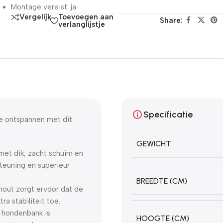
Montage vereist: ja
Toevoegen aan
Vergelijk
Share:
verlanglijstje
Specificatie
e ontspannen met dit
GEWICHT
met dik, zacht schuim en
steuning en superieur
BREEDTE (CM)
hout zorgt ervoor dat de
a stabiliteit toe.
 hondenbank is
HOOGTE (CM)