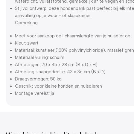
waterdicht, vuilafstotend, gemakkelijk af te vegen en sc
Stijlvol ontwerp: deze hondenbank past perfect bij elk int
aanvulling op je woon- of slaapkamer.
Opmerking:
Meet voor aankoop de lichaamslengte van je huisdier op.
Kleur: zwart
Materiaal: kunstleer (100% polyvinylchloride), massief gre
Materiaal vulling: schuim
Afmetingen: 70 x 45 x 28 cm (B x D x H)
Afmeting slaapgedeelte: 43 x 36 cm (B x D)
Draagvermogen: 50 kg
Geschikt voor kleine honden en huisdieren
Montage vereist: ja