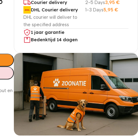
8
Courier delivery
2-5 Days
3,95
€
DHL Courier delivery
1-3 Days
5,95
€
DHL courier will deliver to
the specified address
1 jaar garantie
Bedenktijd 14 dagen
hout en