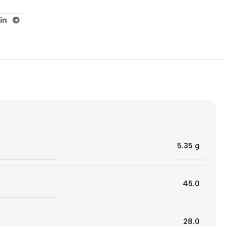
5% korting met code
WELKOM5
0
00
00
00
Dagen
Hr
Min
Sc
5.35 g
45.0
28.0