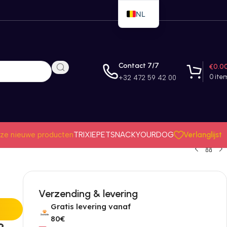
NL
EN
FR
Contact 7/7
€
0.0
0
ite
+32 472 59 42 00
Verlanglijst
ze nieuwe producten
TRIXIE
PETSNACK
YOURDOG
Verzending & levering
Gratis levering vanaf
80€