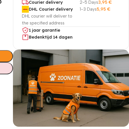
3
Courier delivery
2-5 Days
3,95
€
DHL Courier delivery
1-3 Days
5,95
€
DHL courier will deliver to
the specified address
1 jaar garantie
Bedenktijd 14 dagen