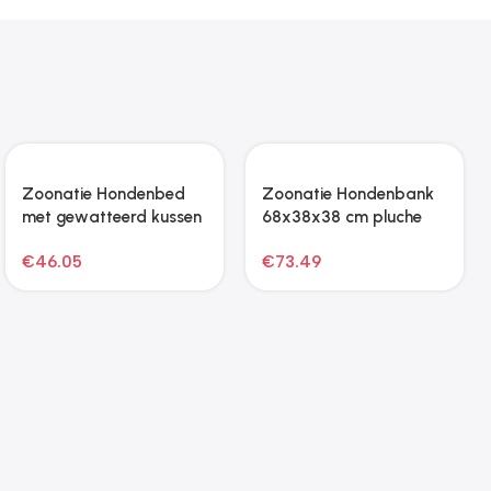
Zoonatie Hamsterkooi
Zoonatie Hondenmand
55x40x80 cm massief
80x45x30 cm fluweel
vurenhout
donkergrijs
€
74.47
€
73.49