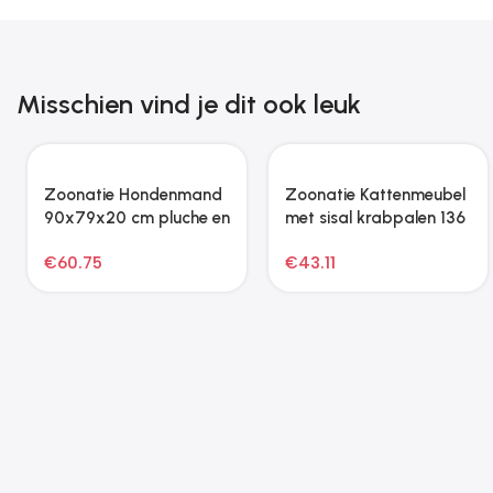
Misschien vind je dit ook leuk
Zoonatie Hondenmand
Zoonatie Kattenmeubel
100x50x21 cm fluweel
met sisal krabpalen 82
roze
cm donkergrijs
€
89.17
€
43.11