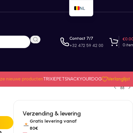
NL
EN
FR
Contact 7/7
€
0.0
0
ite
+32 472 59 42 00
Verlanglijst
ze nieuwe producten
TRIXIE
PETSNACK
YOURDOG
Verzending & levering
Gratis levering vanaf
80€