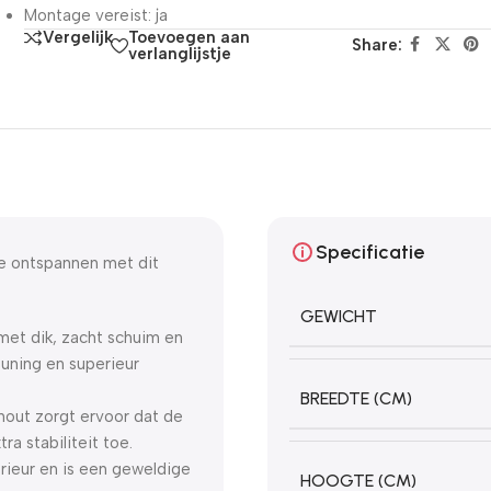
Montage vereist: ja
Toevoegen aan
Vergelijk
Share:
verlanglijstje
Specificatie
e ontspannen met dit
GEWICHT
met dik, zacht schuim en
euning en superieur
BREEDTE (CM)
hout zorgt ervoor dat de
a stabiliteit toe.
erieur en is een geweldige
HOOGTE (CM)