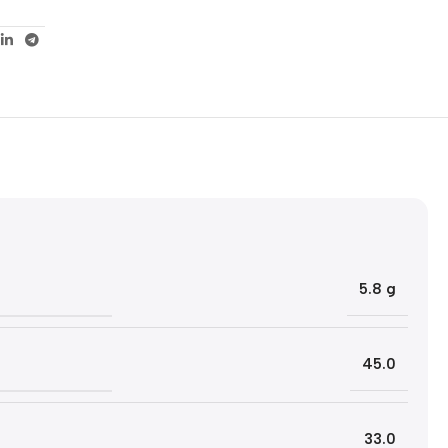
5% korting met code
WELKOM5
0
00
00
00
Dagen
Hr
Min
Sc
5.8 g
45.0
33.0