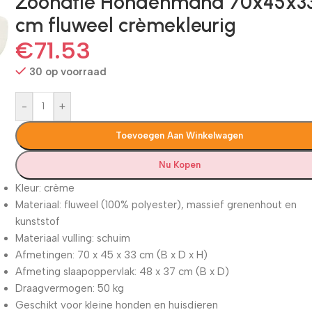
Zoonatie Hondenmand 70x45x3
cm fluweel crèmekleurig
€
71.53
30 op voorraad
-
+
Toevoegen Aan Winkelwagen
Nu Kopen
Kleur: crème
Materiaal: fluweel (100% polyester), massief grenenhout en
kunststof
Materiaal vulling: schuim
Afmetingen: 70 x 45 x 33 cm (B x D x H)
Afmeting slaapoppervlak: 48 x 37 cm (B x D)
Draagvermogen: 50 kg
Geschikt voor kleine honden en huisdieren