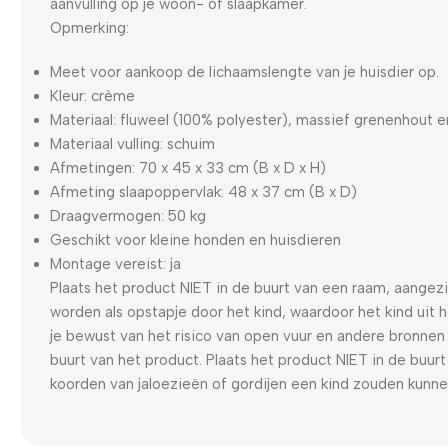
aanvulling op je woon- of slaapkamer.
Opmerking:
Meet voor aankoop de lichaamslengte van je huisdier op.
Kleur: crème
Materiaal: fluweel (100% polyester), massief grenenhout e
Materiaal vulling: schuim
Afmetingen: 70 x 45 x 33 cm (B x D x H)
Afmeting slaapoppervlak: 48 x 37 cm (B x D)
Draagvermogen: 50 kg
Geschikt voor kleine honden en huisdieren
Montage vereist: ja
Plaats het product NIET in de buurt van een raam, aangezi
worden als opstapje door het kind, waardoor het kind uit 
je bewust van het risico van open vuur en andere bronnen 
buurt van het product. Plaats het product NIET in de buur
koorden van jaloezieën of gordijen een kind zouden kunn