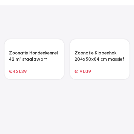
Hondenfietstrailer
Zoonatie Kattenmeubel
oxford stof en ijzer
met sisal krabpalen 167
groen
cm donkergrijs
€
92.11
€
50.95