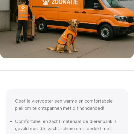
5% korting met code
WELKOM5
0
00
00
00
Dagen
Hr
Min
Sc
Geef je viervoeter een warme en comfortabele
plek om te ontspannen met dit hondenbed!
Comfortabel en zacht materiaal: de dierenbank is
gevuld met dik, zacht schuim en is bedekt met