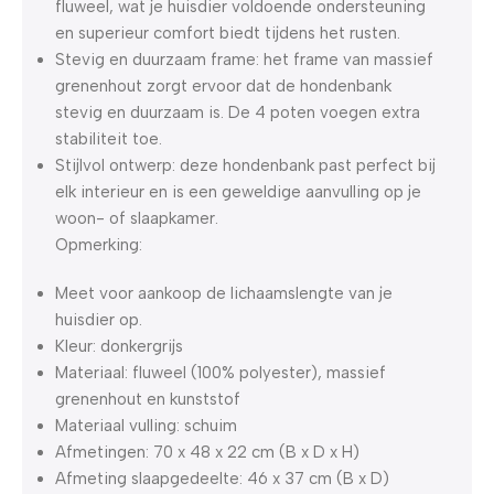
fluweel, wat je huisdier voldoende ondersteuning
en superieur comfort biedt tijdens het rusten.
Stevig en duurzaam frame: het frame van massief
grenenhout zorgt ervoor dat de hondenbank
stevig en duurzaam is. De 4 poten voegen extra
stabiliteit toe.
Stijlvol ontwerp: deze hondenbank past perfect bij
elk interieur en is een geweldige aanvulling op je
woon- of slaapkamer.
Opmerking:
Meet voor aankoop de lichaamslengte van je
huisdier op.
Kleur: donkergrijs
Materiaal: fluweel (100% polyester), massief
grenenhout en kunststof
Materiaal vulling: schuim
Afmetingen: 70 x 48 x 22 cm (B x D x H)
Afmeting slaapgedeelte: 46 x 37 cm (B x D)