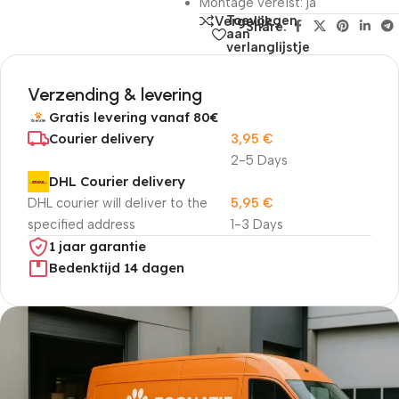
Montage vereist: ja
Toevoegen
Vergelijk
Share:
aan
verlanglijstje
Verzending & levering
Gratis levering vanaf 80€
Courier delivery
3,95
€
2-5 Days
DHL Courier delivery
DHL courier will deliver to the
5,95
€
specified address
1-3 Days
1 jaar garantie
Bedenktijd 14 dagen