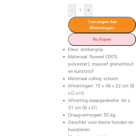
-
+
Toevoegen Aan
Winkelwagen
Nu Kopen
Kleur: donkergrijs
Materiaal: fluweel (100%
polyester), massief grenenhout
en kunststof
Materiaal vulling: schuim
Afmetingen: 70 x 48 x 22 cm (B
x D x H)
Afmeting slaapgedeelte: 46 x
37 cm (B x D)
Draagvermogen: 50 kg
Geschikt voor kleine honden en
huisdieren