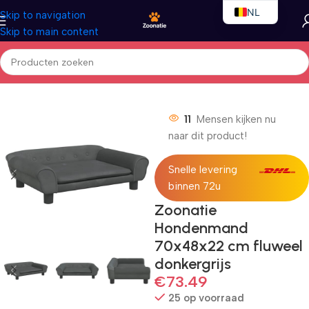
NL
Skip to navigation
Skip to main content
EN
FR
Home
/
Honden
/
Hondenbedden
11
Mensen kijken nu
naar dit product!
Snelle levering
binnen 72u
Zoonatie
Hondenmand
70x48x22 cm fluweel
donkergrijs
€
73.49
25 op voorraad