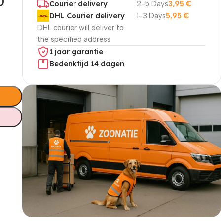
0
Courier delivery
2-5 Days
3,95
€
DHL Courier delivery
1-3 Days
5,95
€
DHL courier will deliver to
the specified address
1 jaar garantie
Bedenktijd 14 dagen