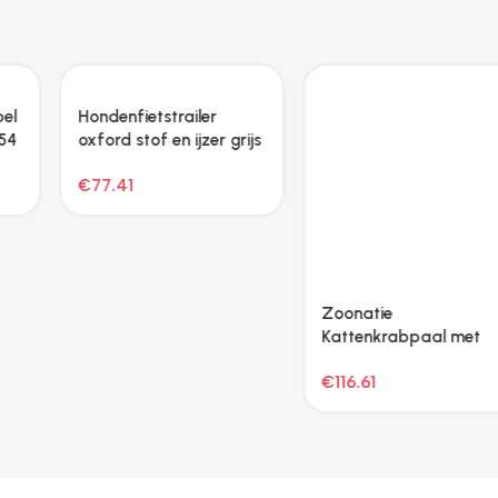
Hondenfietstrailer
Zoonatie
oxford stof en ijzer grijs
Kattenkrabpaal met
sisal krabpalen 203 cm
€
77.41
€
116.61
bruin en wit