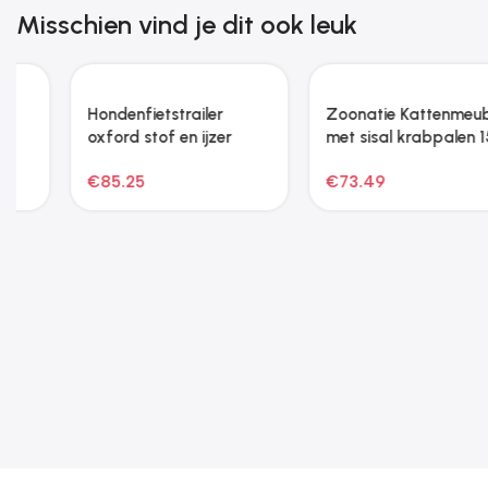
Misschien vind je dit ook leuk
Hondenfietstrailer
Zoonatie Kattenmeubel
oxford stof en ijzer
met sisal krabpalen 154
blauw en zwart
cm donkergrijs
€
85.25
€
73.49