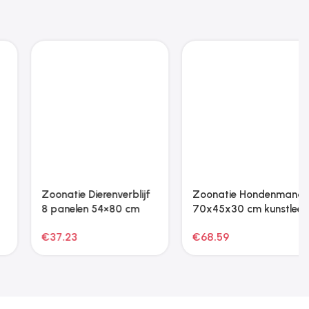
Zoonatie Dierenverblijf
Zoonatie Hondenmand
8 panelen 54×80 cm
70x45x30 cm kunstleer
gegalvaniseerd ijzer
grijs
€
37.23
€
68.59