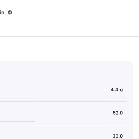
5% korting met code
WELKOM5
0
00
00
00
Dagen
Hr
Min
Sc
4.4 g
52.0
30.0