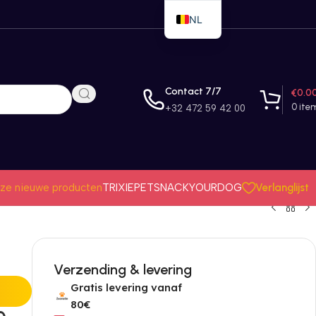
NL
EN
FR
Contact 7/7
€
0.0
0
ite
+32 472 59 42 00
Verlanglijst
ze nieuwe producten
TRIXIE
PETSNACK
YOURDOG
Verzending & levering
Gratis levering vanaf
80€