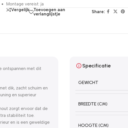
Montage vereist: ja
Toevoegen aan
Vergelijk
Share:
verlanglijstje
Specificatie
e ontspannen met dit
GEWICHT
met dik, zacht schuim en
euning en superieur
BREEDTE (CM)
hout zorgt ervoor dat de
a stabiliteit toe.
erieur en is een geweldige
HOOGTE (CM)