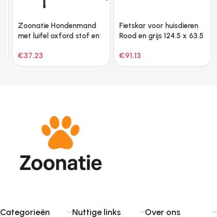
Zoonatie Hondenmand
Fietskar voor huisdieren
met luifel oxford stof en
Rood en grijs 124.5 x 63.5
staal antracietkleurig
x 53 cm
€
37.23
€
91.13
Categorieën
Nuttige links
Over ons