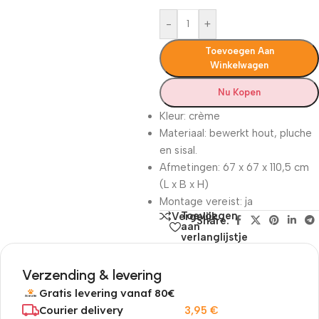
-
+
Toevoegen Aan
Winkelwagen
Nu Kopen
Kleur: crème
Materiaal: bewerkt hout, pluche
en sisal.
Afmetingen: 67 x 67 x 110,5 cm
(L x B x H)
Montage vereist: ja
Toevoegen
Vergelijk
Share:
aan
verlanglijstje
Verzending & levering
Gratis levering vanaf 80€
Courier delivery
3,95
€