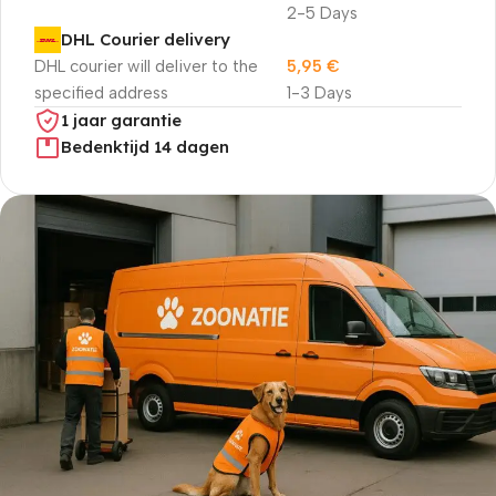
2-5 Days
DHL Courier delivery
DHL courier will deliver to the
5,95
€
specified address
1-3 Days
1 jaar garantie
Bedenktijd 14 dagen