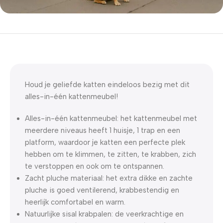
5% korting met code
WELKOM5
0
00
00
00
Dagen
Hr
Min
Sc
Houd je geliefde katten eindeloos bezig met dit
alles-in-één kattenmeubel!
Alles-in-één kattenmeubel: het kattenmeubel met
meerdere niveaus heeft 1 huisje, 1 trap en een
platform, waardoor je katten een perfecte plek
hebben om te klimmen, te zitten, te krabben, zich
te verstoppen en ook om te ontspannen.
Zacht pluche materiaal: het extra dikke en zachte
pluche is goed ventilerend, krabbestendig en
heerlijk comfortabel en warm.
Natuurlijke sisal krabpalen: de veerkrachtige en