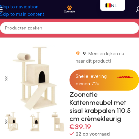
NL
Skip to navigation
Skip to main content
EN
FR
Home
/
Katten
/
Kattenmeubels
9
Mensen kijken nu
naar dit product!
Snelle levering
binnen 72u
Zoonatie
Kattenmeubel met
sisal krabpalen 110,5
cm crèmekleurig
€
39.19
22 op voorraad