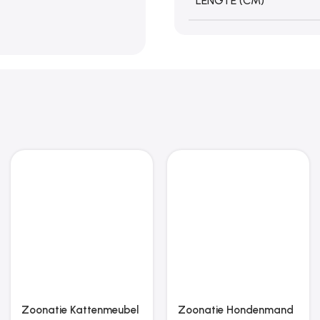
LENGTE (CM)
Zoonatie Kattenmeubel
Zoonatie Hondenmand
met sisal krabpalen 132
90x53x30 cm kunstleer
cm crèmekleurig
bruin
€
50.95
€
82.31