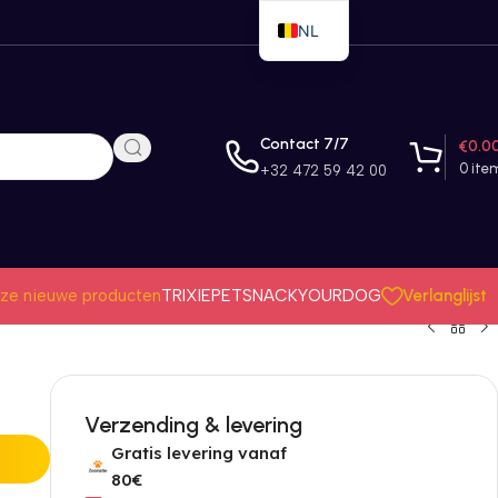
NL
EN
FR
Contact 7/7
€
0.0
0
ite
+32 472 59 42 00
Verlanglijst
ze nieuwe producten
TRIXIE
PETSNACK
YOURDOG
Verzending & levering
Gratis levering vanaf
80€