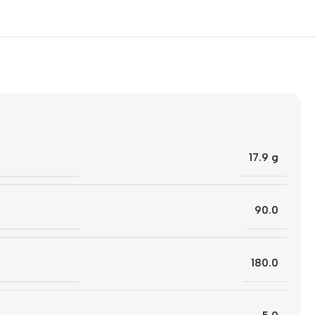
5% korting met code
WELKOM5
0
00
00
00
Dagen
Hr
Min
Sc
17.9 g
90.0
180.0