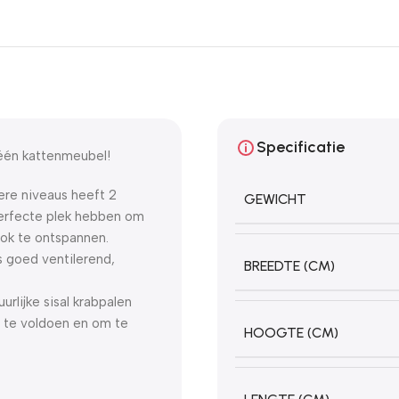
Specificatie
-één kattenmeubel!
re niveaus heeft 2
GEWICHT
perfecte plek hebben om
ook te ontspannen.
s goed ventilerend,
BREEDTE (CM)
urlijke sisal krabpalen
n te voldoen en om te
HOOGTE (CM)