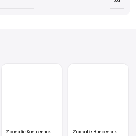
5.0
Zoonatie Konijnenhok
Zoonatie Hondenhok
voor buiten met daken
oxford stof en staal
groot hout
lichtgrijs
€
170.51
€
58.79