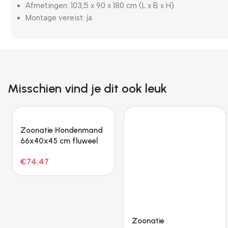
Afmetingen: 103,5 x 90 x 180 cm (L x B x H)
Montage vereist: ja
Misschien vind je dit ook leuk
Zoonatie Hondenmand
Zoonatie
66x40x45 cm fluweel
Kattenkrabpaal met
bruin
sisal krabpaal zeegras
€
74.47
€
201.87