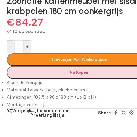
Zoonatie Kattenmeubel met sisa
krabpalen 180 cm donkergrijs
€
84.27
10 op voorraad
-
+
Toevoegen Aan Winkelwagen
Nu Kopen
Kleur: donkergrijs
Materiaal: bewerkt hout, pluche en sisal.
Afmetingen: 103,5 x 90 x 180 cm (L x B x H)
Montage vereist: ja
Toevoegen aan
Vergelijk
Share:
verlanglijstje