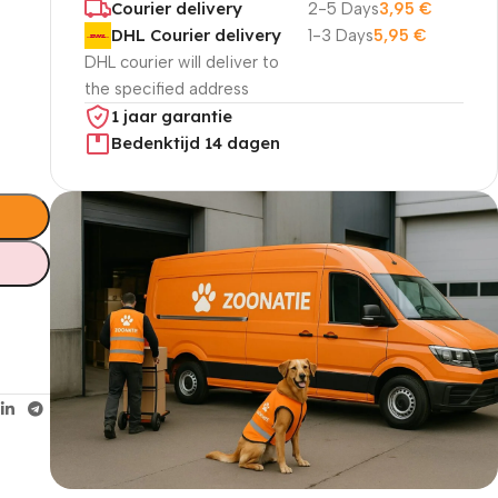
l
Courier delivery
2-5 Days
3,95
€
DHL Courier delivery
1-3 Days
5,95
€
DHL courier will deliver to
the specified address
1 jaar garantie
Bedenktijd 14 dagen