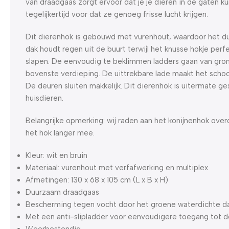
van draadgaas zorgt ervoor dat je je dieren in de gaten k
tegelijkertijd voor dat ze genoeg frisse lucht krijgen.
Dit dierenhok is gebouwd met vurenhout, waardoor het d
dak houdt regen uit de buurt terwijl het knusse hokje perf
slapen. De eenvoudig te beklimmen ladders gaan van gro
bovenste verdieping. De uittrekbare lade maakt het sch
De deuren sluiten makkelijk. Dit dierenhok is uitermate ge
huisdieren.
Belangrijke opmerking: wij raden aan het konijnenhok over
het hok langer mee.
Kleur: wit en bruin
Materiaal: vurenhout met verfafwerking en multiplex
Afmetingen: 130 x 68 x 105 cm (L x B x H)
Duurzaam draadgaas
Bescherming tegen vocht door het groene waterdichte d
Met een anti-slipladder voor eenvoudigere toegang tot 
Weerbestendig