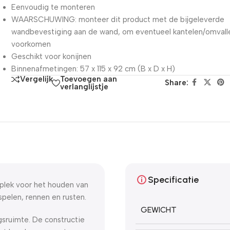
Eenvoudig te monteren
WAARSCHUWING: monteer dit product met de bijgeleverde
wandbevestiging aan de wand, om eventueel kantelen/omvall
voorkomen
Geschikt voor konijnen
Binnenafmetingen: 57 x 115 x 92 cm (B x D x H)
Toevoegen aan
Vergelijk
Share:
verlanglijstje
Specificatie
plek voor het houden van
spelen, rennen en rusten.
GEWICHT
gsruimte. De constructie