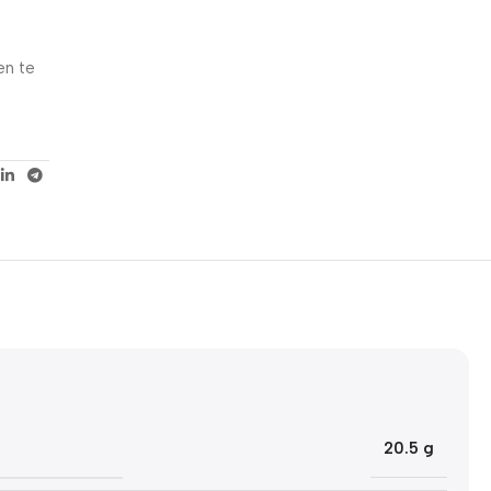
5% korting met code
WELKOM5
en te
0
00
00
00
Dagen
Hr
Min
Sc
20.5 g