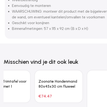
Eenvoudig te monteren
WAARSCHUWING: monteer dit product met de bijgelever
de wand, om eventueel kantelen/omvallen te voorkomen
Geschikt voor konijnen
Binnenafmetingen: 57 x 115 x 92 cm (B x D x H)
Misschien vind je dit ook leuk
Zoonatie Dierenverblijf
Zoonatie Kippenhok
8 panelen 54×60 cm
met ren 110x201x110 cm
gegalvaniseerd ijzer
gegalvaniseerd staal
€
27.43
€
156.79
antraciet