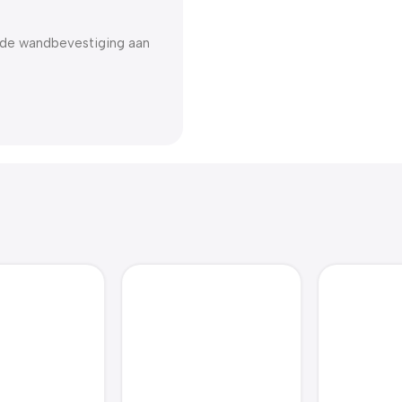
de wandbevestiging aan
Zoonatie
Zoonatie Hondenkennel
Kattenkrabpaal 8×35
36 m² staal zwart
cm 8 mm beige
€
25.47
€
393.95