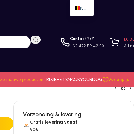
NL
EN
FR
Contact 7/7
€
0.0
0
ite
+32 472 59 42 00
Verlanglijst
ze nieuwe producten
TRIXIE
PETSNACK
YOURDOG
Verzending & levering
Gratis levering vanaf
80€