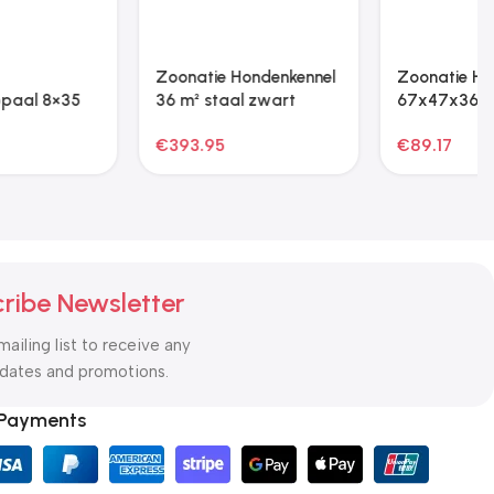
Zoonatie Hondenkennel
met dak 2x2x2,5 m
gegalvaniseerd staal
€
173.45
zilver
ribe Newsletter
mailing list to receive any
pdates and promotions.
 Payments