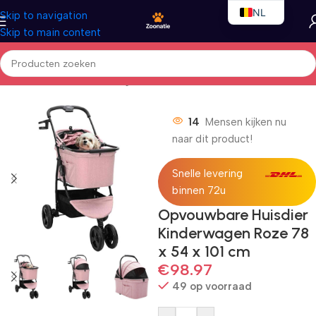
NL
Skip to navigation
Skip to main content
EN
FR
Home
/
Honden
/
Hondenwagens
14
Mensen kijken nu
naar dit product!
Snelle levering
binnen 72u
Opvouwbare Huisdier
Kinderwagen Roze 78
x 54 x 101 cm
€
98.97
49 op voorraad