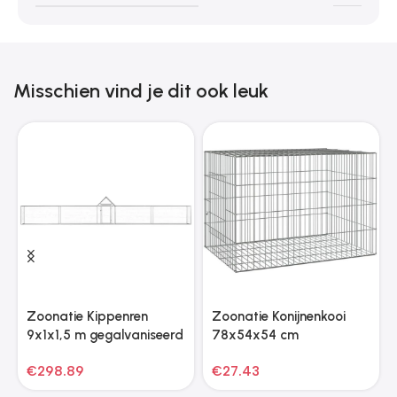
Misschien vind je dit ook leuk
Zoonatie Kippenren
Zoonatie Konijnenkooi
9x1x1,5 m gegalvaniseerd
78x54x54 cm
staal
gegalvaniseerd ijzer
€
298.89
€
27.43