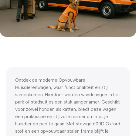
5% korting met code
WELKOM5
0
00
00
00
Dagen
Hr
Min
Sc
Ontdek de moderne Opvouwbare
Huisdierenwagen, waar functionaliteit en stijl
samenkomen. Hierdoor worden wandelingen in het
park of stadsuitjes een stuk aangenamer. Geschikt
voor zowel honden als katten, biedt deze wagen
een praktische en stijlvolle manier om met je
huisdier op pad te gaan. Met stevige 600D Oxford
stof en een opvouwbaar stalen frame blijft je