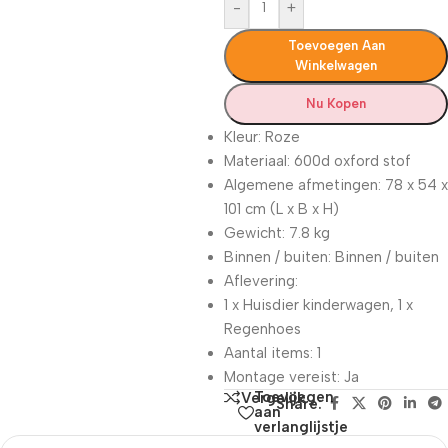
-
+
Toevoegen Aan
Winkelwagen
Nu Kopen
Kleur: Roze
Materiaal: 600d oxford stof
Algemene afmetingen: 78 x 54 x
101 cm (L x B x H)
Gewicht: 7.8 kg
Binnen / buiten: Binnen / buiten
Aflevering:
1 x Huisdier kinderwagen, 1 x
Regenhoes
Aantal items: 1
Montage vereist: Ja
Toevoegen
Vergelijk
Share:
aan
verlanglijstje