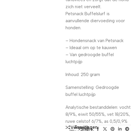
zich niet verveelt.
Petsnack Buffelslurf is
aanvullende diervoeding voor
honden.
– Hondensnack van Petsnack
– Ideaal om op te kauwen
– Van gedroogde buffel
luchtpijp
Inhoud: 250 gram
Samenstelling: Gedroogde
buffel luchtpijp
Analytische bestanddelen: vocht
8/9%, eiwit 50/55%, vet 18/20%,
ruwe celstof 6/7%, as 0,5/0,9%
Toevoegen
Vergelijk
Share: