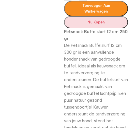
Toevoegen Aan
Winkelwagen
Nu Kopen
Petsnack Buffelslurf 12 cm 250
gr
De Petsnack Buffelslurf 12 cm
300 gr is een aanvullende
hondensnack van gedroogde
buffel, ideaal als kauwsnack om
te tandverzorging te
ondersteunen. De buffelslurf van
Petsnack is gemaakt van
gedroogde buffel luchtpijp. Een
puur natuur gezond
tussendoortje! Kauwen
ondersteunt de tandverzorging
van jouw hond, sterkt het
tandvlees en zorgt dat de hond