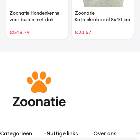
Zoonatie Hondenkennel
Zoonatie
voor buiten met dak
Kattenkrabpaal 8×40 cm
382x382x225 cm
8 mm beige
€
548.79
€
20.57
Categorieën
Nuttige links
Over ons