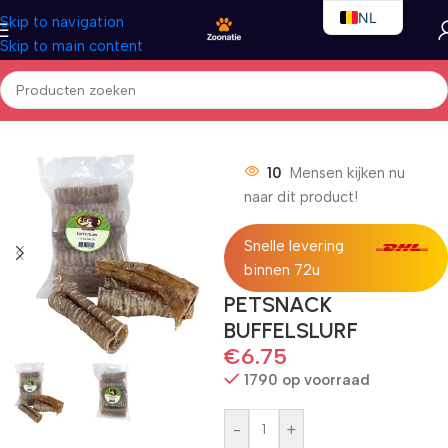
NL
Skip to navigation
Skip to main content
EN
FR
Home
/
Honden
/
Hondensnacks-kauw
10
Mensen kijken nu
naar dit product!
Snelle levering
binnen 72u
PETSNACK
BUFFELSLURF
€
6.75
1790 op voorraad
-
+