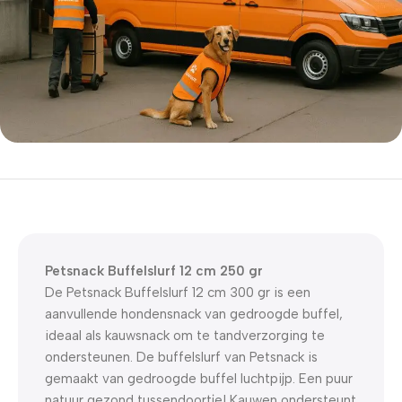
5% korting met code
WELKOM5
0
00
00
00
Dagen
Hr
Min
Sc
Petsnack Buffelslurf 12 cm 250 gr
De Petsnack Buffelslurf 12 cm 300 gr is een
aanvullende hondensnack van gedroogde buffel,
ideaal als kauwsnack om te tandverzorging te
ondersteunen. De buffelslurf van Petsnack is
gemaakt van gedroogde buffel luchtpijp. Een puur
natuur gezond tussendoortje! Kauwen ondersteunt