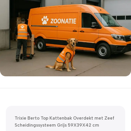
5% korting met code
WELKOM5
0
00
00
00
Dagen
Hr
Min
Sc
Trixie Berto Top Kattenbak Overdekt met Zeef
Scheidingssysteem Grijs 59X39X42 cm