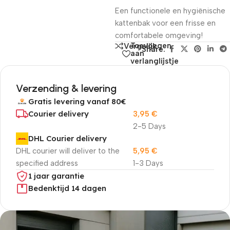
Een functionele en hygiënische
kattenbak voor een frisse en
comfortabele omgeving!
Toevoegen
Vergelijk
Share:
aan
verlanglijstje
Verzending & levering
Gratis levering vanaf 80€
Courier delivery
3,95
€
2-5 Days
DHL Courier delivery
DHL courier will deliver to the
5,95
€
specified address
1-3 Days
1 jaar garantie
Bedenktijd 14 dagen