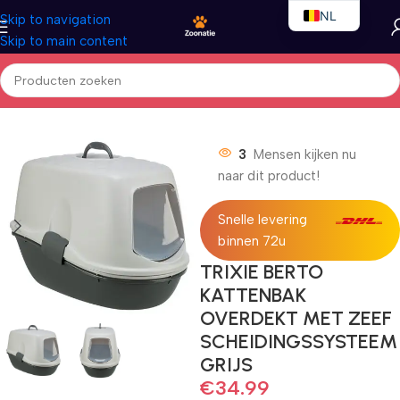
NL
Skip to navigation
Skip to main content
EN
FR
Home
/
Katten
/
Kattenbak
3
Mensen kijken nu
naar dit product!
Snelle levering
binnen 72u
TRIXIE BERTO
KATTENBAK
OVERDEKT MET ZEEF
SCHEIDINGSSYSTEEM
GRIJS
€
34.99