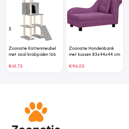
Zoonatie Kattenmeubel
Zoonatie Hondenbank
met sisal krabpalen 166
met kussen 83x44x44 cm
cm lichtgrijs
pluche bordeauxrood
€
61.73
€
96.03