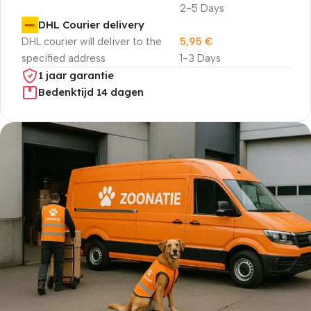
2-5 Days
DHL Courier delivery
DHL courier will deliver to the
5,95
€
specified address
1-3 Days
1 jaar garantie
Bedenktijd 14 dagen