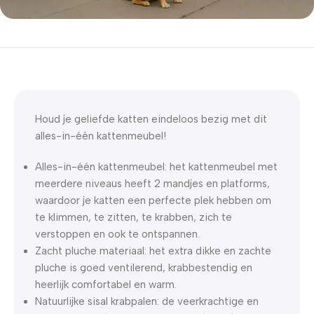
5% korting met code
WELKOM5
0
00
00
00
Dagen
Hr
Min
Sc
Houd je geliefde katten eindeloos bezig met dit
alles-in-één kattenmeubel!
Alles-in-één kattenmeubel: het kattenmeubel met
meerdere niveaus heeft 2 mandjes en platforms,
waardoor je katten een perfecte plek hebben om
te klimmen, te zitten, te krabben, zich te
verstoppen en ook te ontspannen.
Zacht pluche materiaal: het extra dikke en zachte
pluche is goed ventilerend, krabbestendig en
heerlijk comfortabel en warm.
Natuurlijke sisal krabpalen: de veerkrachtige en