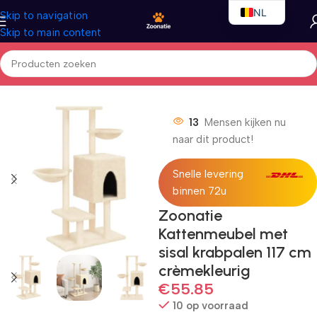
NL
Skip to navigation
Skip to main content
EN
FR
Home
/
Katten
/
Kattenmeubels
13
Mensen kijken nu
naar dit product!
Snelle levering
binnen 72u
Zoonatie
Kattenmeubel met
sisal krabpalen 117 cm
crèmekleurig
€
55.85
10 op voorraad