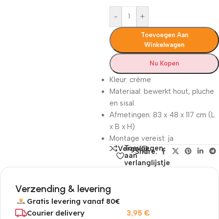
-
+
Toevoegen Aan
Winkelwagen
Nu Kopen
Kleur: crème
Materiaal: bewerkt hout, pluche
en sisal.
Afmetingen: 83 x 48 x 117 cm (L
x B x H)
Montage vereist: ja
Toevoegen
Vergelijk
Share:
aan
verlanglijstje
Verzending & levering
Gratis levering vanaf 80€
Courier delivery
3,95
€