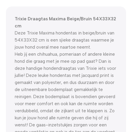
0
00
00
00
Dagen
Hr
Min
Sc
Trixie Draagtas Maxima Beige/Bruin 54X33X32
cm
Deze Trixie Maxima hondentas in beige/bruin van
54X33X32 cm is een sjieke draagtas waarmee je
jouw hond overal mee naartoe neemt.
Heb jij een chihuahua, pomeriaan of andere kleine
hond die graag met je mee op pad gaat? Dan is
deze handige hondendraagtas van Trixie iets voor
jullie! Deze leuke hondentas met jacquard print is
gemaakt van polyester, en dus duurzaam en door
de uitneembare bodemplaat gemakkelijk te
reinigen. Deze bodemplaat is bovendien gevoerd
voor meer comfort en ook kan de ruimte worden
verdubbeld, omdat de zijkant uit te klappen is. Zo
kun je jouw hond alle ruimte geven die hij of zij
wenst! De gaas-inzetstukjes zorgen voor een
goede ventilatie en ook is de tas aan de voorkant