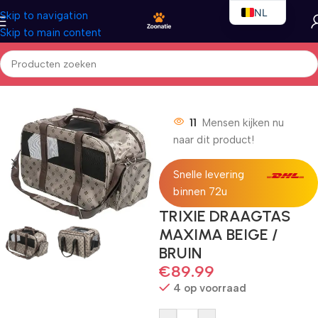
NL
Skip to navigation
Skip to main content
EN
FR
Home
/
Honden
/
Hondentas
11
Mensen kijken nu
naar dit product!
Snelle levering
binnen 72u
TRIXIE DRAAGTAS
MAXIMA BEIGE /
BRUIN
€
89.99
4 op voorraad