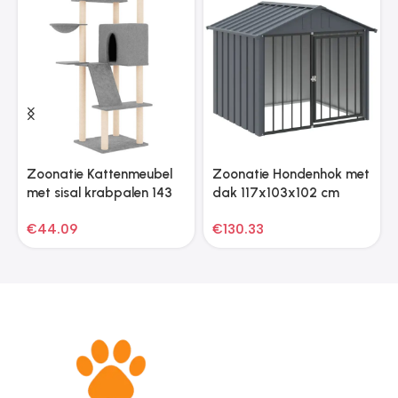
Zoonatie Kattenmeubel
Zoonatie Hondenhok met
met sisal krabpalen 143
dak 117x103x102 cm
cm lichtgrijs
gegalvaniseerd staal
€
44.09
€
130.33
zwart