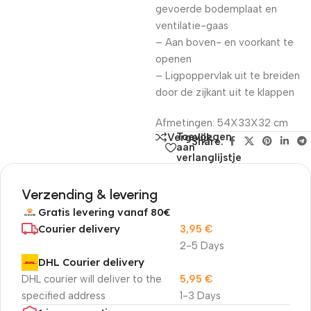
gevoerde bodemplaat en
ventilatie-gaas
– Aan boven- en voorkant te
openen
– Ligpoppervlak uit te breiden
door de zijkant uit te klappen
Afmetingen: 54X33X32 cm
Toevoegen
Vergelijk
Share:
aan
verlanglijstje
Verzending & levering
Gratis levering vanaf 80€
Courier delivery
3,95
€
2-5 Days
DHL Courier delivery
DHL courier will deliver to the
5,95
€
specified address
1-3 Days