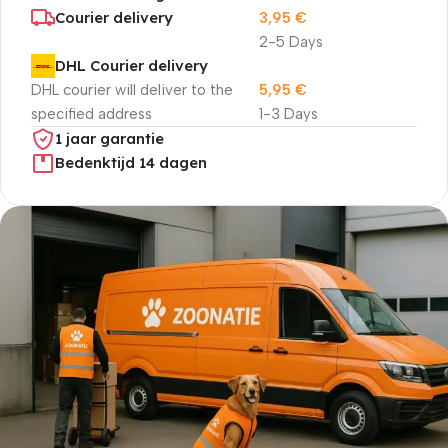
Courier delivery
3,95
€
2-5 Days
DHL Courier delivery
DHL courier will deliver to the
5,95
€
specified address
1-3 Days
1 jaar garantie
Bedenktijd 14 dagen