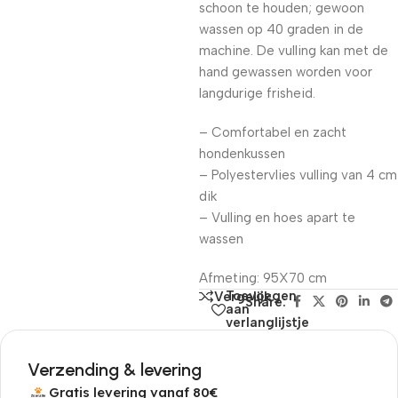
schoon te houden; gewoon
wassen op 40 graden in de
machine. De vulling kan met de
hand gewassen worden voor
langdurige frisheid.
– Comfortabel en zacht
hondenkussen
– Polyestervlies vulling van 4 cm
dik
– Vulling en hoes apart te
wassen
Afmeting: 95X70 cm
Toevoegen
Vergelijk
Share:
aan
verlanglijstje
Verzending & levering
Gratis levering vanaf 80€