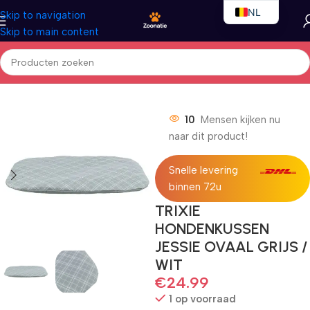
NL
Skip to navigation
Skip to main content
EN
FR
Home
/
Honden
/
Hondenbedden
10
Mensen kijken nu
naar dit product!
Snelle levering
binnen 72u
TRIXIE
HONDENKUSSEN
JESSIE OVAAL GRIJS /
WIT
€
24.99
1 op voorraad