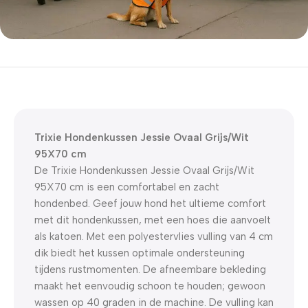
5% korting met code
WELKOM5
0
00
00
00
Dagen
Hr
Min
Sc
Trixie Hondenkussen Jessie Ovaal Grijs/Wit
95X70 cm
De Trixie Hondenkussen Jessie Ovaal Grijs/Wit
95X70 cm is een comfortabel en zacht
hondenbed. Geef jouw hond het ultieme comfort
met dit hondenkussen, met een hoes die aanvoelt
als katoen. Met een polyestervlies vulling van 4 cm
dik biedt het kussen optimale ondersteuning
tijdens rustmomenten. De afneembare bekleding
maakt het eenvoudig schoon te houden; gewoon
wassen op 40 graden in de machine. De vulling kan