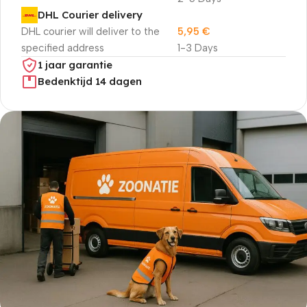
DHL Courier delivery
DHL courier will deliver to the
5,95
€
specified address
1-3 Days
1 jaar garantie
Bedenktijd 14 dagen