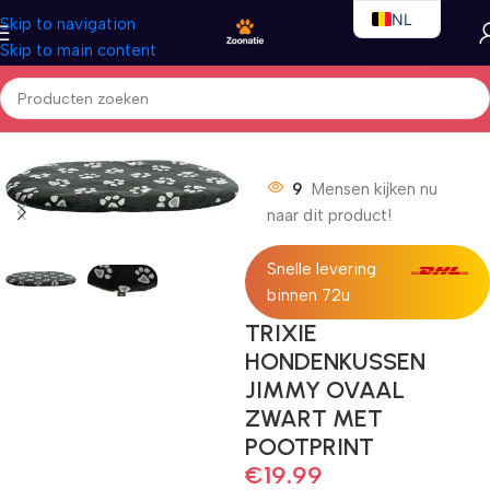
NL
Skip to navigation
Skip to main content
EN
FR
Home
/
Honden
/
Hondenbedden
9
Mensen kijken nu
naar dit product!
Snelle levering
binnen 72u
TRIXIE
HONDENKUSSEN
JIMMY OVAAL
ZWART MET
POOTPRINT
€
19.99