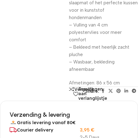
slaapmat of het perfecte kussen
voor in kunststof
hondenmanden
– Vulling van 4 cm
polyestervlies voor meer
comfort
– Bekleed met heerlijk zacht
pluche
– Wasbaar, bekleding
afneembaar
Afmetingen: 86 x 56 cm
Toevoegen
Vergelijk
Share:
aan
verlanglijstje
Verzending & levering
Gratis levering vanaf 80€
Courier delivery
3,95
€
2-5 Days