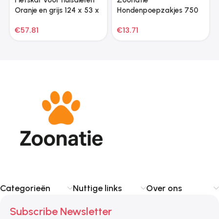
Oranje en grijs 124 x 53 x
Hondenpoepzakjes 750
53 cm
st 30×20 cm polyetheen
€
57.81
€
13.71
zwart
Categorieën
Nuttige links
Over ons
Subscribe Newsletter