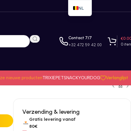
NL
EN
FR
Contact 7/7
€
0.0
0
ite
+32 472 59 42 00
Verlanglijst
ze nieuwe producten
TRIXIE
PETSNACK
YOURDOG
Verzending & levering
Gratis levering vanaf
80€