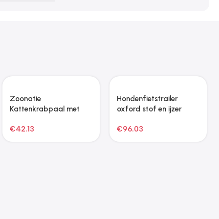
Zoonatie Kattenmeubel
Zoonatie Kippenhok
met sisal krabpalen 143
295x163x170 cm hout
cm crèmekleurig
€
60.75
€
679.13