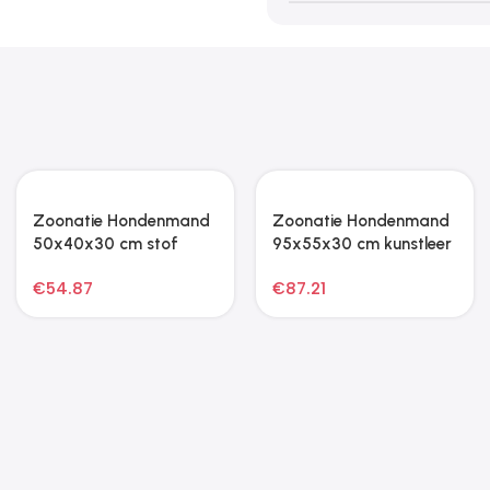
Zoonatie Kattenmeubel
Zoonatie
met sisal krabpalen 167
Kattenkrabpaal 8×45
cm crèmekleurig
cm 10 mm beige
€
50.95
€
27.43