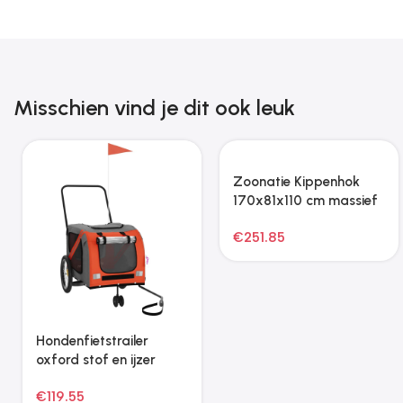
Misschien vind je dit ook leuk
Zoonatie Kattenmeubel
Zoonatie
met sisal krabpalen 86
Huisdierentrolley
cm crèmekleurig
inklapbaar grijs
€
41.15
€
48.99