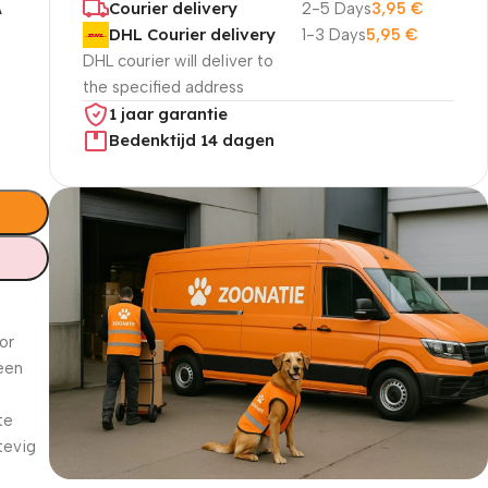
A
Courier delivery
2-5 Days
3,95
€
DHL Courier delivery
1-3 Days
5,95
€
DHL courier will deliver to
the specified address
1 jaar garantie
Bedenktijd 14 dagen
or
een
te
tevig