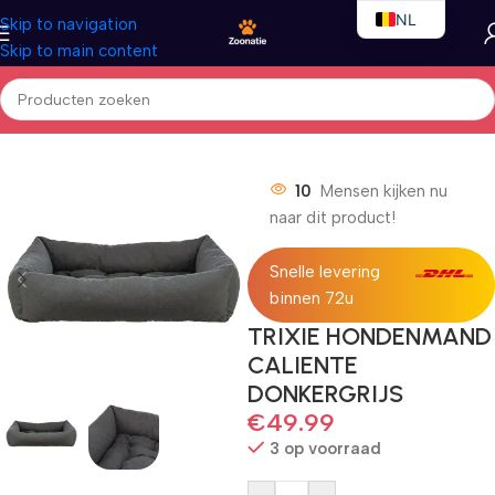
NL
Skip to navigation
Skip to main content
EN
FR
Home
/
Honden
/
Hondenbedden
10
Mensen kijken nu
naar dit product!
Snelle levering
binnen 72u
TRIXIE HONDENMAND
CALIENTE
DONKERGRIJS
€
49.99
3 op voorraad