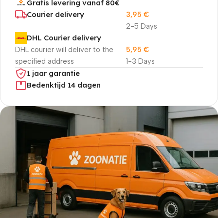
Gratis levering vanaf 80€
Courier delivery
3,95
€
2-5 Days
DHL Courier delivery
DHL courier will deliver to the
5,95
€
specified address
1-3 Days
1 jaar garantie
Bedenktijd 14 dagen