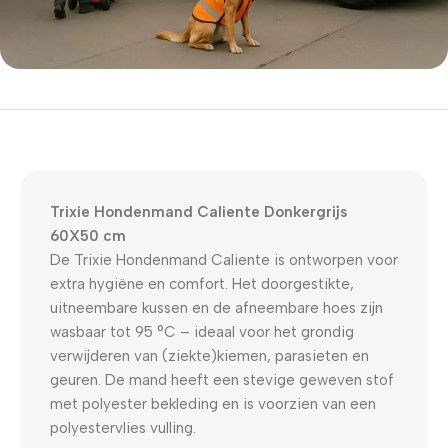
5% korting met code
WELKOM5
0
00
00
00
Dagen
Hr
Min
Sc
Trixie Hondenmand Caliente Donkergrijs
60X50 cm
De Trixie Hondenmand Caliente is ontworpen voor
extra hygiëne en comfort. Het doorgestikte,
uitneembare kussen en de afneembare hoes zijn
wasbaar tot 95 °C – ideaal voor het grondig
verwijderen van (ziekte)kiemen, parasieten en
geuren. De mand heeft een stevige geweven stof
met polyester bekleding en is voorzien van een
polyestervlies vulling.