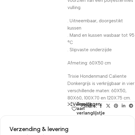
voorzien van een polyestervlies
vulling.
. Uitneembaar, doorgestikt
kussen
. Mand en kussen wasbaar tot 95
°C
. Slipvaste onderzijde
Afmeting: 60X50 cm
Trixie Hondenmand Caliente
Donkergrijs is verkrijgbaar in vier
verschillende maten: 60X50,
80X60, 100X70 en 120X75 cm.
Toevoegen
Vergelijk
Share:
aan
verlanglijstje
Verzending & levering