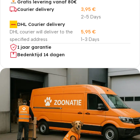
Gratis levering vanaf 80€
Courier delivery
3,95
€
2-5 Days
DHL Courier delivery
DHL courier will deliver to the
5,95
€
specified address
1-3 Days
1 jaar garantie
Bedenktijd 14 dagen