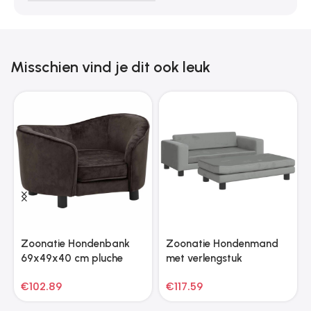
Misschien vind je dit ook leuk
Zoonatie Hondenbank
Zoonatie Hondenmand
69x49x40 cm pluche
met verlengstuk
bruin
100x50x30 cm fluweel
€
102.89
€
117.59
lichtgrijs