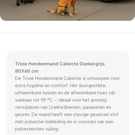
5% korting met code
WELKOM5
0
00
00
00
Dagen
Hr
Min
Sc
Trixie Hondenmand Caliente Donkergrijs
80X60 cm
De Trixie Hondenmand Caliente is ontworpen voor
extra hygiëne en comfort. Het doorgestikte,
uitneembare kussen en de afneembare hoes zijn
wasbaar tot 95 °C – ideaal voor het grondig
verwijderen van (ziekte)kiemen, parasieten en
geuren. De mand heeft een stevige geweven stof
met polyester bekleding en is voorzien van een
polyestervlies vulling.