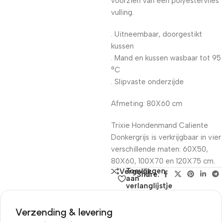
voorzien van een polyestervlies
vulling.
. Uitneembaar, doorgestikt
kussen
. Mand en kussen wasbaar tot 95
°C
. Slipvaste onderzijde
Afmeting: 80X60 cm
Trixie Hondenmand Caliente
Donkergrijs is verkrijgbaar in vier
verschillende maten: 60X50,
80X60, 100X70 en 120X75 cm.
Toevoegen
Vergelijk
Share:
aan
verlanglijstje
Verzending & levering