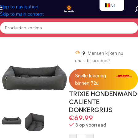
NL
Skip to navigation
Skip to main content
EN
FR
Home
/
Honden
/
Hondenbedden
9
Mensen kijken nu
naar dit product!
Snelle levering
binnen 72u
TRIXIE HONDENMAND
CALIENTE
DONKERGRIJS
€
69.99
3 op voorraad