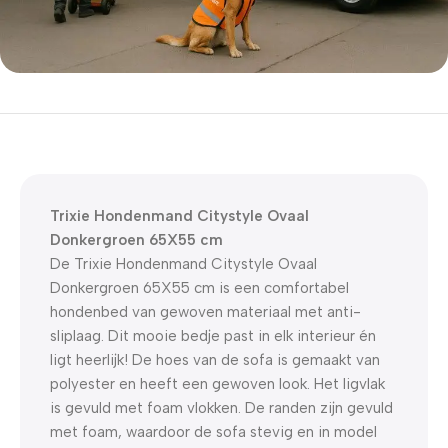
5% korting met code
WELKOM5
0
00
00
00
Dagen
Hr
Min
Sc
Trixie Hondenmand Citystyle Ovaal
Donkergroen 65X55 cm
De Trixie Hondenmand Citystyle Ovaal
Donkergroen 65X55 cm is een comfortabel
hondenbed van gewoven materiaal met anti-
sliplaag. Dit mooie bedje past in elk interieur én
ligt heerlijk! De hoes van de sofa is gemaakt van
polyester en heeft een gewoven look. Het ligvlak
is gevuld met foam vlokken. De randen zijn gevuld
met foam, waardoor de sofa stevig en in model