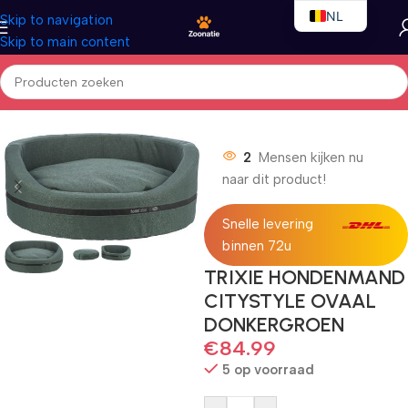
NL
Skip to navigation
Skip to main content
EN
FR
Home
/
Honden
/
Hondenbedden
2
Mensen kijken nu
naar dit product!
Snelle levering
binnen 72u
TRIXIE HONDENMAND
CITYSTYLE OVAAL
DONKERGROEN
€
84.99
5 op voorraad