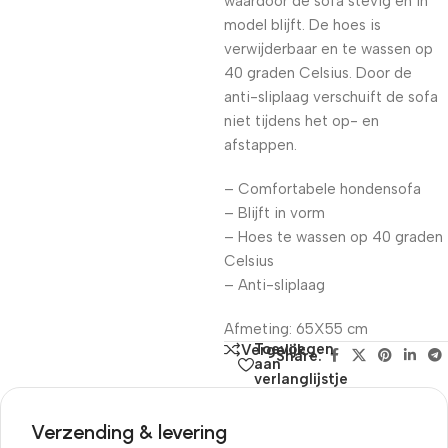
waardoor de sofa stevig en in
model blijft. De hoes is
verwijderbaar en te wassen op
40 graden Celsius. Door de
anti-sliplaag verschuift de sofa
niet tijdens het op- en
afstappen.
– Comfortabele hondensofa
– Blijft in vorm
– Hoes te wassen op 40 graden
Celsius
– Anti-sliplaag
Afmeting: 65X55 cm
Toevoegen
Vergelijk
Share:
aan
verlanglijstje
Verzending & levering