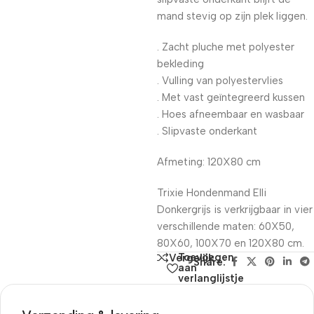
mand stevig op zijn plek liggen.
. Zacht pluche met polyester
bekleding
. Vulling van polyestervlies
. Met vast geïntegreerd kussen
. Hoes afneembaar en wasbaar
. Slipvaste onderkant
Afmeting: 120X80 cm
Trixie Hondenmand Elli
Donkergrijs is verkrijgbaar in vier
verschillende maten: 60X50,
80X60, 100X70 en 120X80 cm.
Toevoegen
Vergelijk
Share:
aan
verlanglijstje