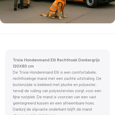
5% korting met code
WELKOM5
0
00
00
00
Dagen
Hr
Min
Sc
Trixie Hondenmand Elli Rechthoek Donkergrijs
120X80 cm
De Trixie Hondenmand Elli is een comfortabele,
rechthoekige mand met een zachte uitstraling. De
buitenzijde is bekleed met pluche en polyester,
terwijl de vulling van polyestervlies zorgt voor een
fijne rustplek. De mand is voorzien van een vast
geïntegreerd kussen en een afneembare hoes.
Dankzij de slipvaste onderkant blijft de mand