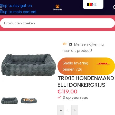
NL
Skip to navigation
Skip to main content
EN
FR
Home
/
Honden
/
Hondenbedden
13
Mensen kijken nu
naar dit product!
Snelle levering
binnen 72u
TRIXIE HONDENMAND
ELLI DONKERGRIJS
€
119.00
3 op voorraad
-
+