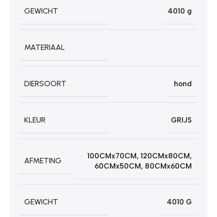
GEWICHT
4010 g
MATERIAAL
DIERSOORT
hond
KLEUR
GRIJS
100CMx70CM
,
120CMx80CM
,
AFMETING
60CMx50CM
,
80CMx60CM
GEWICHT
4010 G