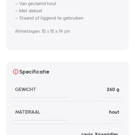
– Van gevlamd hout
– Met deksel
– Staand of liggend te gebruiken
Afmetingen: 15 x 15 x 19 cm
Specificatie
GEWICHT
260 g
MATERIAAL
hout
cavia
,
Knaagdier
,