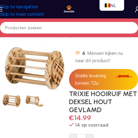
NL
Skip to navigation
Skip to main content
EN
FR
Home
/
Kleindieren
/
Kleindierspeelgoed
6
Mensen kijken nu
naar dit product!
Snelle levering
binnen 72u
TRIXIE HOOIRUIF MET
DEKSEL HOUT
GEVLAMD
€
14.99
14 op voorraad