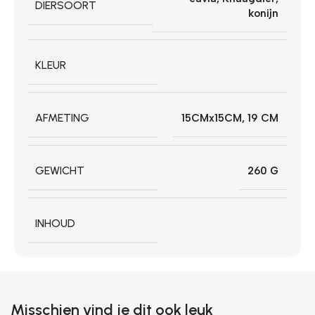
DIERSOORT
konijn
KLEUR
AFMETING
15CMx15CM
,
19 CM
GEWICHT
260 G
INHOUD
Misschien vind je dit ook leuk