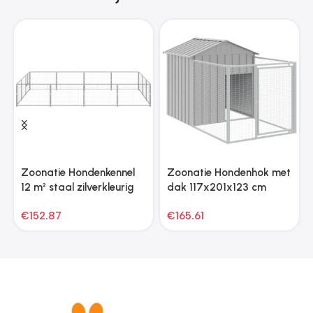
Zoonatie Hondenkennel
Zoonatie Hondenhok met
12 m² staal zilverkleurig
dak 117x201x123 cm
gegalvaniseerd staal
€
152.87
€
165.61