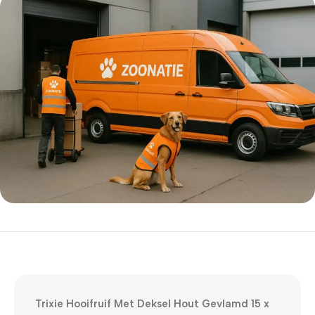
5% korting met code
WELKOM5
0
00
00
00
Dagen
Hr
Min
Sc
Trixie Hooifruif Met Deksel Hout Gevlamd 15 x