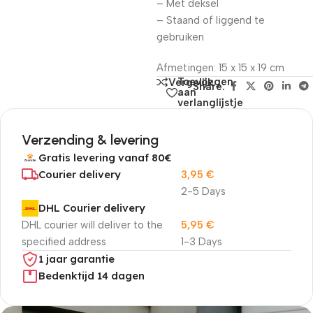
– Met deksel
– Staand of liggend te
gebruiken
Afmetingen: 15 x 15 x 19 cm
Toevoegen
Vergelijk
Share:
aan
verlanglijstje
Verzending & levering
Gratis levering vanaf 80€
Courier delivery
3,95
€
2-5 Days
DHL Courier delivery
DHL courier will deliver to the
5,95
€
specified address
1-3 Days
1 jaar garantie
Bedenktijd 14 dagen