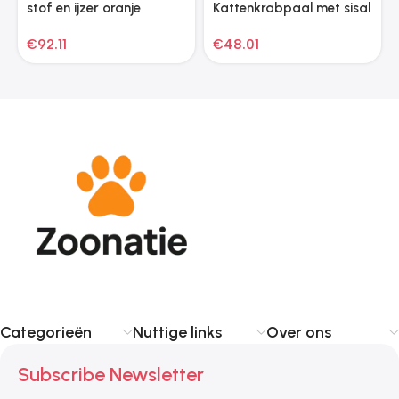
stof en ijzer oranje
Kattenkrabpaal met sisal
krabpalen 147 cm
€
92.11
€
48.01
donkergrijs
Categorieën
Nuttige links
Over ons
Subscribe Newsletter