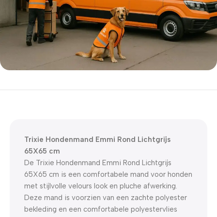
5% korting met code
WELKOM5
0
00
00
00
Dagen
Hr
Min
Sc
Trixie Hondenmand Emmi Rond Lichtgrijs
65X65 cm
De Trixie Hondenmand Emmi Rond Lichtgrijs
65X65 cm is een comfortabele mand voor honden
met stijlvolle velours look en pluche afwerking.
Deze mand is voorzien van een zachte polyester
bekleding en een comfortabele polyestervlies