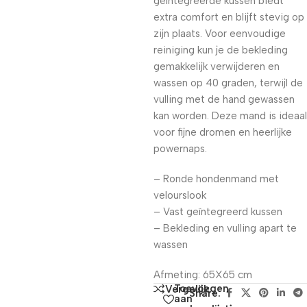
geïntegreerde kussen biedt
extra comfort en blijft stevig op
zijn plaats. Voor eenvoudige
reiniging kun je de bekleding
gemakkelijk verwijderen en
wassen op 40 graden, terwijl de
vulling met de hand gewassen
kan worden. Deze mand is ideaal
voor fijne dromen en heerlijke
powernaps.
– Ronde hondenmand met
velourslook
– Vast geïntegreerd kussen
– Bekleding en vulling apart te
wassen
Afmeting: 65X65 cm
Toevoegen
Vergelijk
Share:
aan