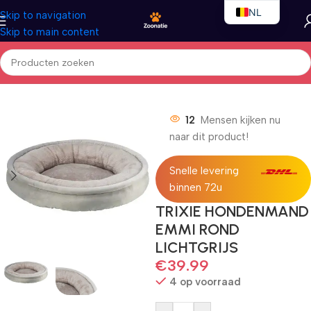
NL
Skip to navigation
Skip to main content
EN
FR
Home
/
Honden
/
Hondenbedden
12
Mensen kijken nu
naar dit product!
Snelle levering
binnen 72u
TRIXIE HONDENMAND
EMMI ROND
LICHTGRIJS
€
39.99
4 op voorraad