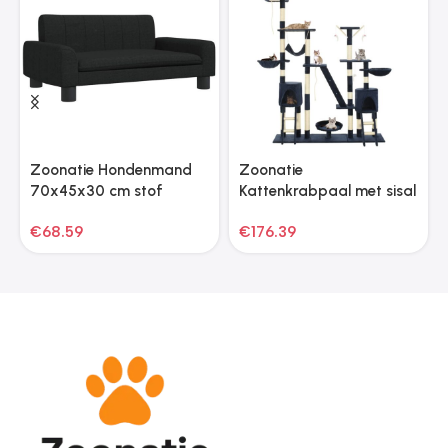
Zoonatie Hondenmand
Zoonatie
70x45x30 cm stof
Kattenkrabpaal met sisal
zwart
krabpalen 230-250 cm
€
68.59
€
176.39
blauw