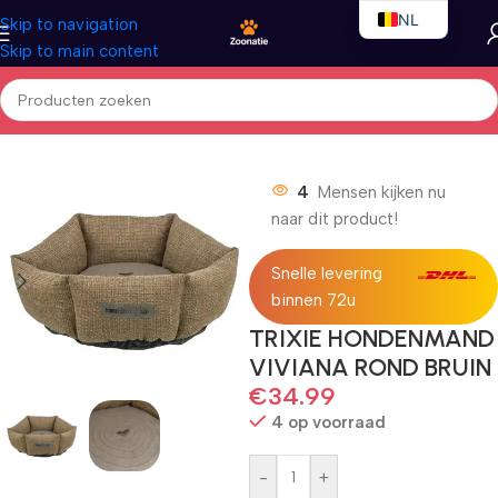
NL
Skip to navigation
Skip to main content
EN
FR
Home
/
Honden
/
Hondenbedden
4
Mensen kijken nu
naar dit product!
Snelle levering
binnen 72u
TRIXIE HONDENMAND
VIVIANA ROND BRUIN
€
34.99
4 op voorraad
-
+