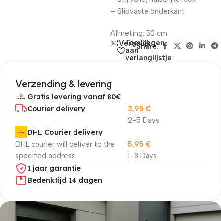
– Slipvaste onderkant
Afmeting: 50 cm
Toevoegen
Vergelijk
Share:
aan
verlanglijstje
Verzending & levering
Gratis levering vanaf 80€
Courier delivery
3,95
€
2-5 Days
DHL Courier delivery
DHL courier will deliver to the
5,95
€
specified address
1-3 Days
1 jaar garantie
Bedenktijd 14 dagen