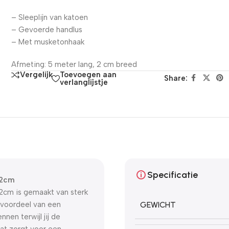
– Sleeplijn van katoen
– Gevoerde handlus
– Met musketonhaak
Afmeting: 5 meter lang, 2 cm breed
Toevoegen aan
Vergelijk
Share:
verlanglijstje
Specificatie
X2cm
2cm is gemaakt van sterk
 voordeel van een
GEWICHT
nnen terwijl jij de
at zorgt voor een