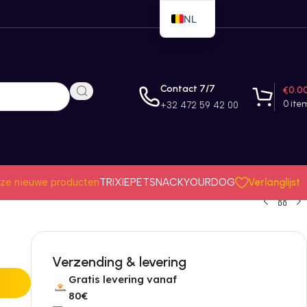
NL
EN
FR
Contact 7/7
€
0.0
0
ite
+32 472 59 42 00
Verlanglijst
ze nieuwe producten
TRIXIE
PETSNACK
YOURDOG
Verzending & levering
Gratis levering vanaf
80€