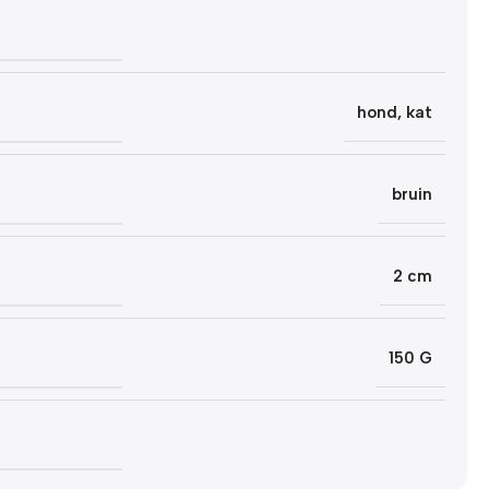
hond
,
kat
bruin
2 cm
150 G