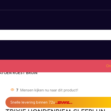
On
KATOEN ROEST BRUIN
7
Mensen kijken nu naar dit product!
Snelle levering binnen 72u