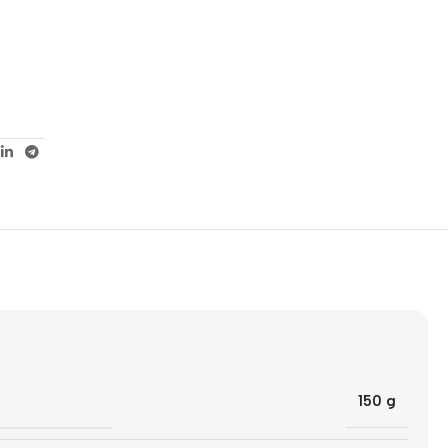
5% korting met code
WELKOM5
0
00
00
00
Dagen
Hr
Min
Sc
150 g