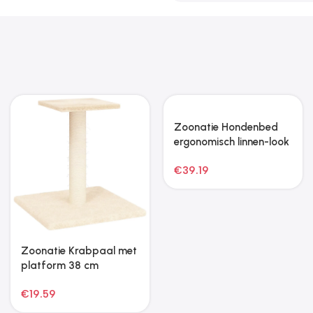
Zoonatie Konijnenhok
Zoonatie Kattenmeubel
twee verdiepingen hout
met sisal krabpalen 143
bruin
cm crèmekleurig
€
187.17
€
60.75