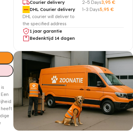
Courier delivery
2-5 Days
3,95
€
DHL Courier delivery
1-3 Days
5,95
€
DHL courier will deliver to
the specified address
1 jaar garantie
Bedenktijd 14 dagen
m
is
. Een
ijheid
m heeft
udige
e