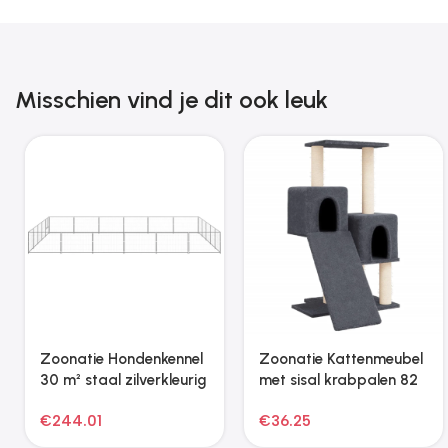
Misschien vind je dit ook leuk
Zoonatie Kattenmeubel
Zoonatie Kattenmeubel
met sisal krabpalen 141
met sisal krabpalen 83
cm crèmekleurig
cm lichtgrijs
€
48.99
€
40.17