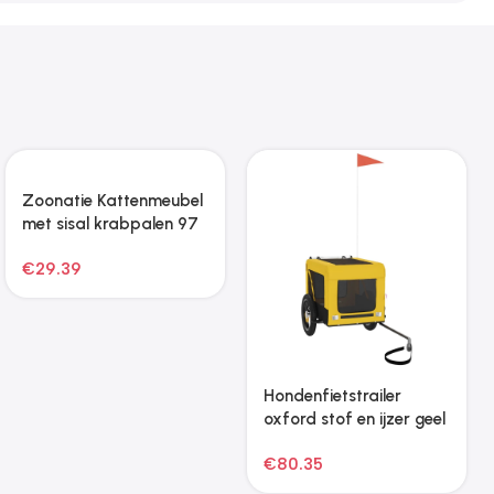
Zoonatie Hondenbed
Zoonatie Hondenmand
met gewatteerd kussen
70x45x30 cm fluweel
maat S zwart
roze
€
26.45
€
78.39