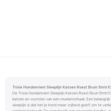
Trixie Hondenriem Sleeplijn Katoen Roest Bruin 5mtr
De Trixie Hondenriem Sleeplijn Katoen Roest Bruin 5mtrX
katoen en voorzien van een musketonhaak. Een belangrijk
sleeplijn is dat het je hond meer vrijheid geeft om te verke
controle behoudt. De riem heeft een gevoerde handlus, w