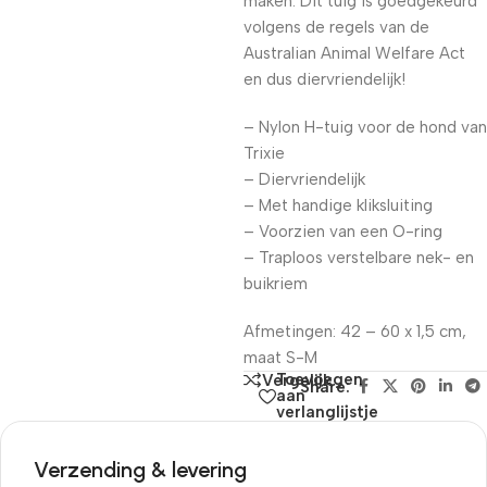
maken. Dit tuig is goedgekeurd
volgens de regels van de
Australian Animal Welfare Act
en dus diervriendelijk!
– Nylon H-tuig voor de hond van
Trixie
– Diervriendelijk
– Met handige kliksluiting
– Voorzien van een O-ring
– Traploos verstelbare nek- en
buikriem
Afmetingen: 42 – 60 x 1,5 cm,
maat S-M
Toevoegen
Vergelijk
Share:
aan
verlanglijstje
Verzending & levering