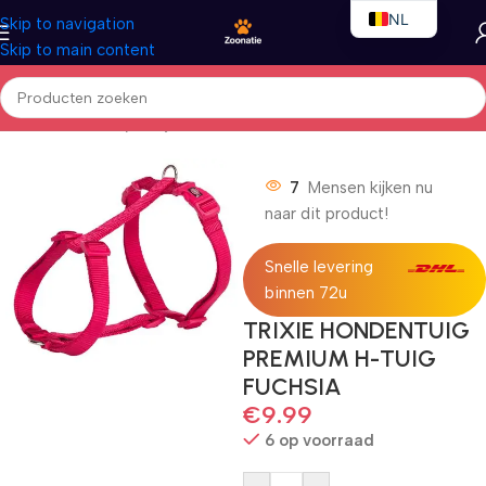
NL
Skip to navigation
Skip to main content
EN
FR
Home
/
Honden
/
Nylon lijnen
7
Mensen kijken nu
naar dit product!
Snelle levering
binnen 72u
TRIXIE HONDENTUIG
PREMIUM H-TUIG
FUCHSIA
€
9.99
6 op voorraad