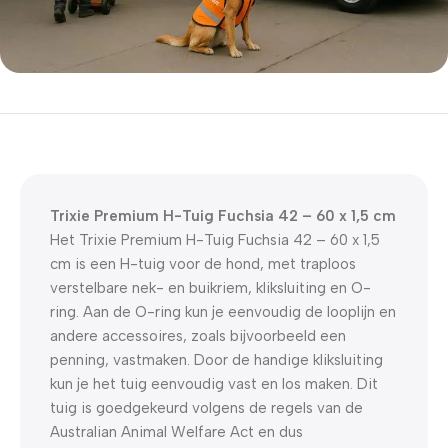
5% korting met code
WELKOM5
0
00
00
00
Dagen
Hr
Min
Sc
Trixie Premium H-Tuig Fuchsia 42 – 60 x 1,5 cm
Het Trixie Premium H-Tuig Fuchsia 42 – 60 x 1,5
cm
is een H-tuig voor de hond, met traploos
verstelbare nek- en buikriem, kliksluiting en O-
ring. Aan de O-ring kun je eenvoudig de looplijn en
andere accessoires, zoals bijvoorbeeld een
penning, vastmaken. Door de handige kliksluiting
kun je het tuig eenvoudig vast en los maken. Dit
tuig is goedgekeurd volgens de regels van de
Australian Animal Welfare Act en dus