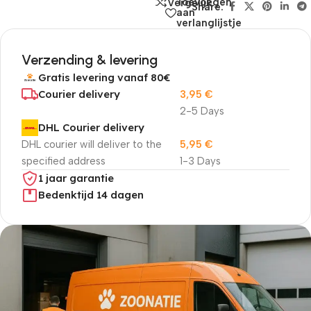
Toevoegen
Vergelijk
Share:
aan
verlanglijstje
Verzending & levering
Gratis levering vanaf 80€
Courier delivery
3,95
€
2-5 Days
DHL Courier delivery
DHL courier will deliver to the
5,95
€
specified address
1-3 Days
1 jaar garantie
Bedenktijd 14 dagen