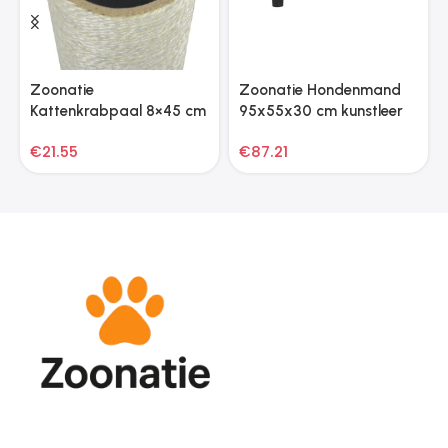
Zoonatie
Zoonatie Hondenmand
Kattenkrabpaal 8×45 cm
95x55x30 cm kunstleer
8 mm beige
crèmekleurig
€
21.55
€
87.21