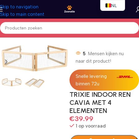
NL
Skip to navigation
Skip to main content
EN
FR
Home
/
Kleindieren
/
Kleindierenkooien
5
Mensen kijken nu
naar dit product!
Snelle levering
binnen 72u
TRIXIE INDOOR REN
CAVIA MET 4
ELEMENTEN
€
39.99
1 op voorraad