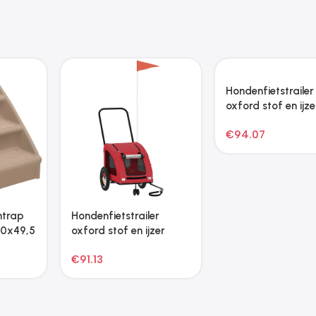
Zoonatie Kattenmeubel
Zoonatie Hondenmand
met sisal krabpalen 97
70x45x30 cm kunstleer
cm donkergrijs
cappuccinokleurig
€
36.25
€
73.49