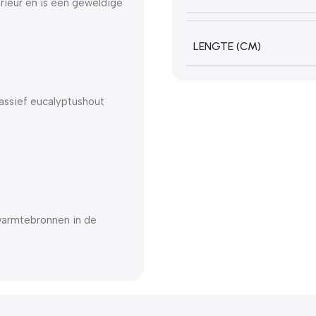
erieur en is een geweldige
LENGTE (CM)
assief eucalyptushout
warmtebronnen in de