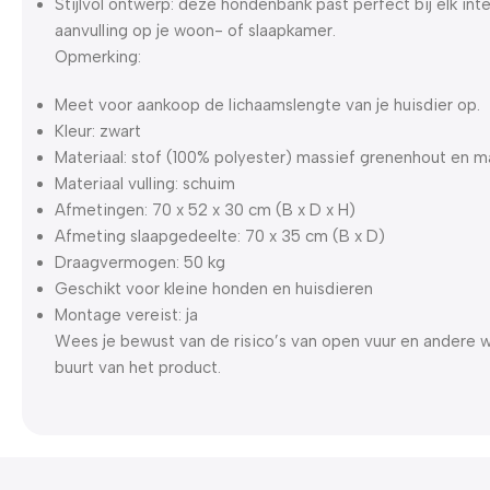
Stijlvol ontwerp: deze hondenbank past perfect bij elk int
aanvulling op je woon- of slaapkamer.
Opmerking:
Meet voor aankoop de lichaamslengte van je huisdier op.
Kleur: zwart
Materiaal: stof (100% polyester) massief grenenhout en m
Materiaal vulling: schuim
Afmetingen: 70 x 52 x 30 cm (B x D x H)
Afmeting slaapgedeelte: 70 x 35 cm (B x D)
Draagvermogen: 50 kg
Geschikt voor kleine honden en huisdieren
Montage vereist: ja
Wees je bewust van de risico’s van open vuur en andere 
buurt van het product.