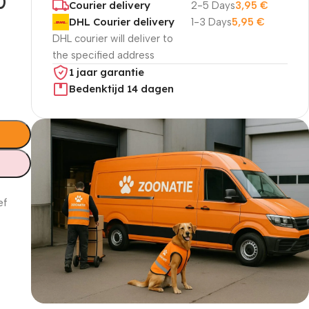
0
Courier delivery
2-5 Days
3,95
€
DHL Courier delivery
1-3 Days
5,95
€
DHL courier will deliver to
the specified address
1 jaar garantie
Bedenktijd 14 dagen
ef