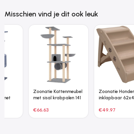
Misschien vind je dit ook leuk
Zoonatie Kattenmeubel
Zoonatie Kattenmeubel
met sisal krabpaal 59
met krabpalen 82 cm
cm crèmekleurig
lichtgrijs
€
23.51
€
38.21