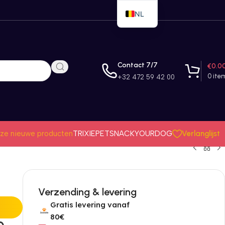
NL
EN
FR
Contact 7/7
€
0.0
0
ite
+32 472 59 42 00
Verlanglijst
ze nieuwe producten
TRIXIE
PETSNACK
YOURDOG
Verzending & levering
Gratis levering vanaf
80€