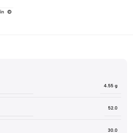
5% korting met code
WELKOM5
0
00
00
00
Dagen
Hr
Min
Sc
4.55 g
52.0
30.0