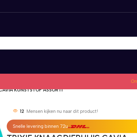
On
 CAVIA KUNSTSTOF ASSORTI
12
Mensen kijken nu naar dit product!
Snelle levering binnen 72u