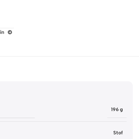
5% korting met code
WELKOM5
0
00
00
00
Dagen
Hr
Min
Sc
196 g
Stof