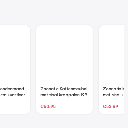
Zoonatie Kattenmeubel
met sisal krabpalen 145
cm crèmekleurig
€
53.89
Zoonatie Kattenmeubel
met sisal krabpalen 97
cm crèmekleurig
€
41.15