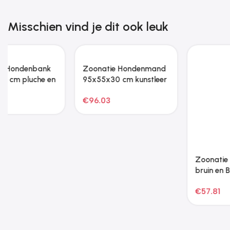
Misschien vind je dit ook leuk
Zoonatie Hondenmand
Zoonatie Hondenkennel
bruin en Beige XXL
voor buiten
760x192x185 m
€
57.81
€
464.51