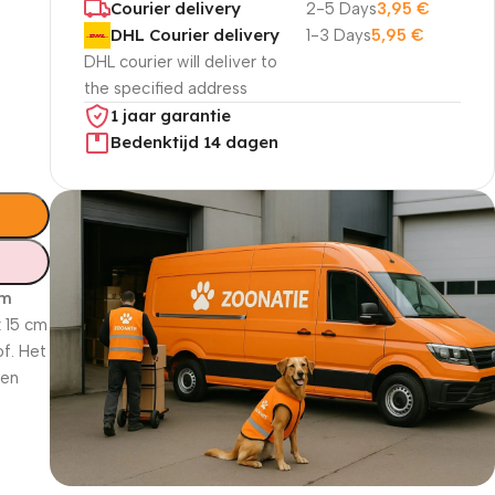
Courier delivery
2-5 Days
3,95
€
DHL Courier delivery
1-3 Days
5,95
€
DHL courier will deliver to
the specified address
1 jaar garantie
Bedenktijd 14 dagen
cm
x 15 cm
of. Het
ren