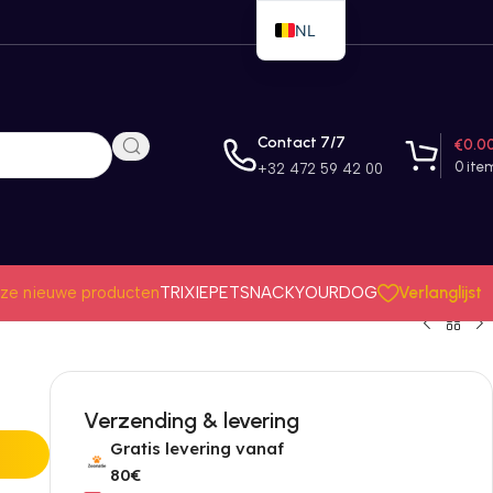
NL
EN
FR
Contact 7/7
€
0.0
0
ite
+32 472 59 42 00
Verlanglijst
ze nieuwe producten
TRIXIE
PETSNACK
YOURDOG
Verzending & levering
Gratis levering vanaf
80€