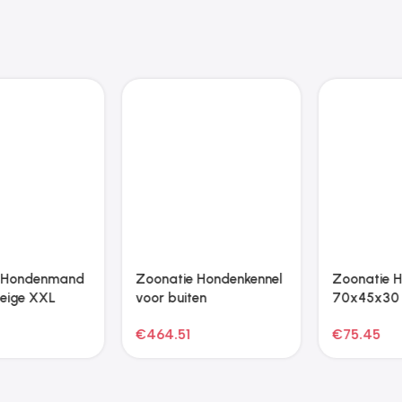
Zoonatie Hondenmand
Zoonatie Kattenmeubel
70x45x30 cm kunstleer
met sisal krabpalen 199
bruin
cm crèmekleurig
€
75.45
€
50.95