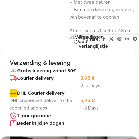
– Met twee deuren
– Bitumen daken tegen vocht,
van bovenaf te openen
Afmetingen: 70 x 45 x 43 cm
Toevoegen
Vergelijk
Share:
aan
verlanglijstje
Verzending & levering
Gratis levering vanaf 80€
Courier delivery
3,95
€
2-5 Days
DHL Courier delivery
DHL courier will deliver to the
5,95
€
specified address
1-3 Days
1 jaar garantie
Bedenktijd 14 dagen