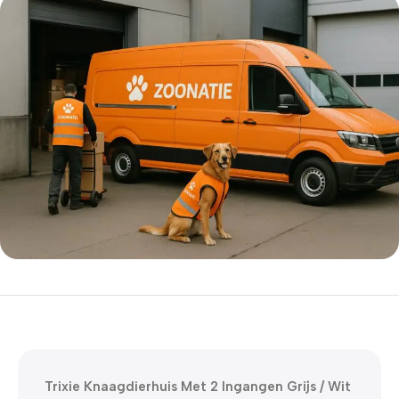
5% korting met code
WELKOM5
0
00
00
00
Dagen
Hr
Min
Sc
Trixie Knaagdierhuis Met 2 Ingangen Grijs / Wit