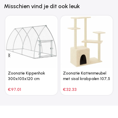
Misschien vind je dit ook leuk
Zoonatie Kippenhok
Zoonatie Kattenmeubel
300x105x120 cm
met sisal krabpalen 107,5
gegalvaniseerd staal
cm crèmekleurig
€
97.01
€
32.33
zilverkleurig