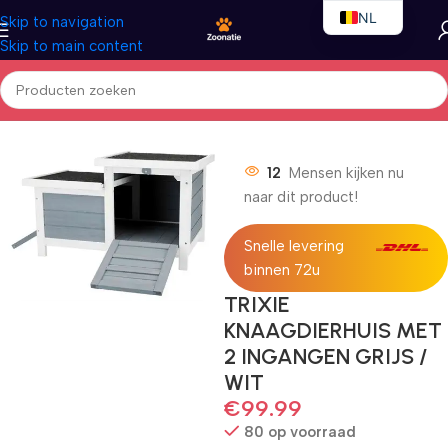
NL
Skip to navigation
Skip to main content
EN
FR
Home
/
Kleindieren
/
Kleindierenkooien
12
Mensen kijken nu
naar dit product!
Snelle levering
binnen 72u
TRIXIE
KNAAGDIERHUIS MET
2 INGANGEN GRIJS /
WIT
€
99.99
80 op voorraad