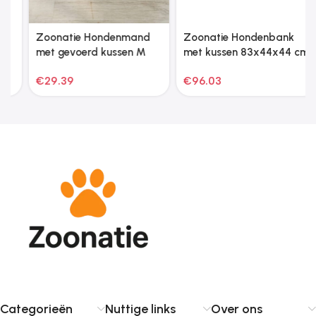
Zoonatie Hondenmand
Zoonatie Hondenbank
met gevoerd kussen M
met kussen 83x44x44 cm
pluche bordeauxrood
€
29.39
€
96.03
Categorieën
Nuttige links
Over ons