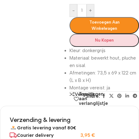
-
+
Toevoegen Aan
Winkelwagen
Nu Kopen
Kleur: donkergrijs
Materiaal: bewerkt hout, pluche
en sisal.
Afmetingen: 73,5 x 69 x 122 cm
(L x B x H)
Montage vereist: ja
Toevoegen
Vergelijk
Share:
aan
verlanglijstje
Verzending & levering
Gratis levering vanaf 80€
Courier delivery
3,95
€