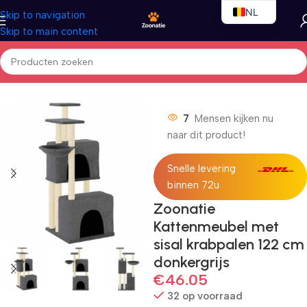
NL
Skip to navigation
Skip to main content
EN
FR
Home
/
Katten
/
Kattenmeubels
7
Mensen kijken nu
naar dit product!
Snelle levering
binnen 72u
Zoonatie
Kattenmeubel met
sisal krabpalen 122 cm
donkergrijs
€
46.05
32 op voorraad