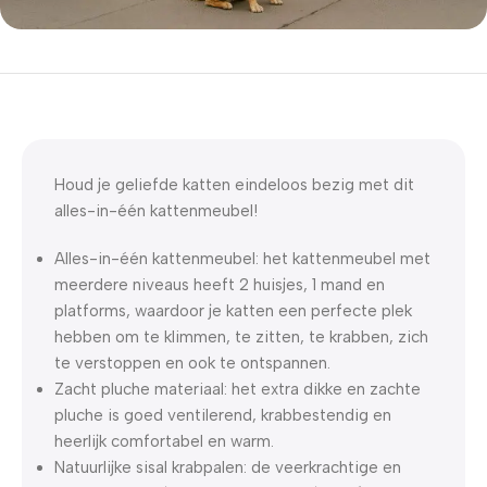
5% korting met code
WELKOM5
0
00
00
00
Dagen
Hr
Min
Sc
Houd je geliefde katten eindeloos bezig met dit
alles-in-één kattenmeubel!
Alles-in-één kattenmeubel: het kattenmeubel met
meerdere niveaus heeft 2 huisjes, 1 mand en
platforms, waardoor je katten een perfecte plek
hebben om te klimmen, te zitten, te krabben, zich
te verstoppen en ook te ontspannen.
Zacht pluche materiaal: het extra dikke en zachte
pluche is goed ventilerend, krabbestendig en
heerlijk comfortabel en warm.
Natuurlijke sisal krabpalen: de veerkrachtige en