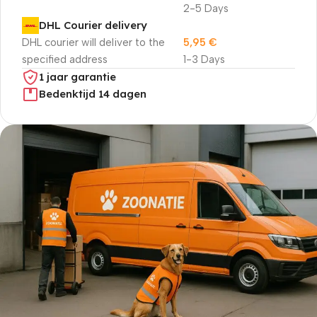
2-5 Days
DHL Courier delivery
DHL courier will deliver to the
5,95
€
specified address
1-3 Days
1 jaar garantie
Bedenktijd 14 dagen