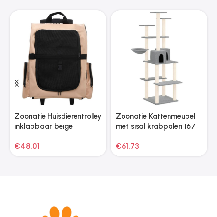
Zoonatie Huisdierentrolley
Zoonatie Kattenmeubel
inklapbaar beige
met sisal krabpalen 167
cm lichtgrijs
€
48.01
€
61.73