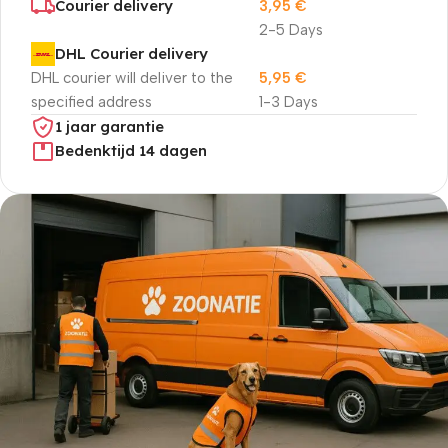
Courier delivery
3,95
€
2-5 Days
DHL Courier delivery
DHL courier will deliver to the
5,95
€
specified address
1-3 Days
1 jaar garantie
Bedenktijd 14 dagen