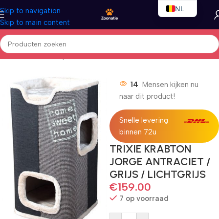
NL
Skip to navigation
Skip to main content
EN
FR
Home
/
Katten
/
Krabpalen
14
Mensen kijken nu
naar dit product!
Snelle levering
binnen 72u
TRIXIE KRABTON
JORGE ANTRACIET /
GRIJS / LICHTGRIJS
€
159.00
7 op voorraad