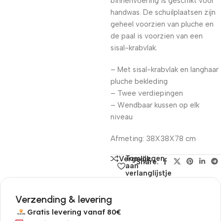
binnenvoering is geschikt voor
handwas. De schuilplaatsen zijn
geheel voorzien van pluche en
de paal is voorzien van een
sisal-krabvlak.
– Met sisal-krabvlak en langhaar
pluche bekleding
– Twee verdiepingen
– Wendbaar kussen op elk
niveau
Afmeting: 38X38X78 cm
Toevoegen
Vergelijk
Share:
aan
verlanglijstje
Verzending & levering
Gratis levering vanaf 80€