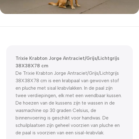
5% korting met code
WELKOM5
0
00
00
00
Dagen
Hr
Min
Sc
Trixie Krabton Jorge Antraciet/Grijs/Lichtgrijs
38X38X78 cm
De Trixie Krabton Jorge Antraciet/Grijs/Lichtgrijs
38X38X78 cm is een krabpaal van gewoven stof
en pluche met sisal krabvlakken. In de paal zijn
twee verdiepingen, elk met een wendbaar kussen.
De hoezen van de kussens zijn te wassen in de
wasmachine op 30 graden Celsius, de
binnenvoering is geschikt voor handwas. De
schuilplaatsen zijn geheel voorzien van pluche en
de paal is voorzien van een sisal-krabvlak.