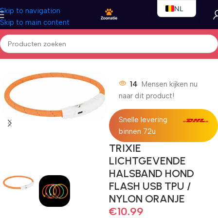
NL
Skip to navigation
Skip to main content
EN
FR
Home
/
Honden
/
Halsbanden met licht
14
Mensen kijken nu
naar dit product!
Snelle levering
binnen 72u
TRIXIE
LICHTGEVENDE
HALSBAND HOND
FLASH USB TPU /
NYLON ORANJE
€
10.99