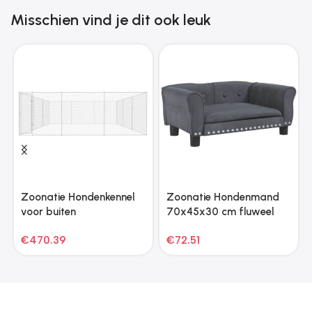
Misschien vind je dit ook leuk
Zoonatie Hondenkennel
Zoonatie Hondenmand
voor buiten
70x45x30 cm fluweel
570x570x185 cm
donkergrijs
€
470.39
€
72.51
gegalvaniseerd staal