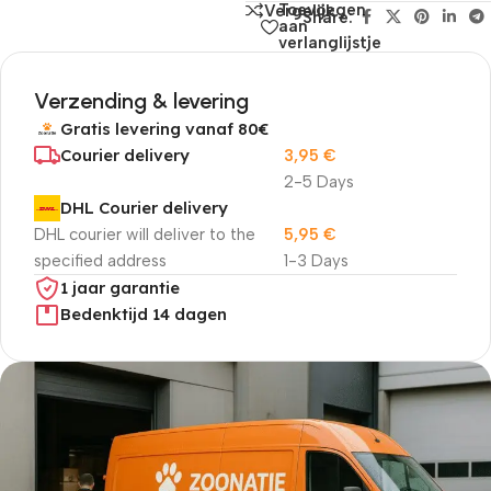
Toevoegen
Vergelijk
Share:
aan
verlanglijstje
Verzending & levering
Gratis levering vanaf 80€
Courier delivery
3,95
€
2-5 Days
DHL Courier delivery
DHL courier will deliver to the
5,95
€
specified address
1-3 Days
1 jaar garantie
Bedenktijd 14 dagen