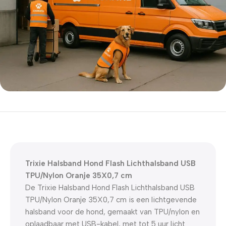
5% korting met code
WELKOM5
0
00
00
00
Dagen
Hr
Min
Sc
Trixie Halsband Hond Flash Lichthalsband USB
TPU/Nylon Oranje 35X0,7 cm
De Trixie Halsband Hond Flash Lichthalsband USB
TPU/Nylon Oranje 35X0,7 cm is
een lichtgevende
halsband voor de hond, gemaakt van TPU/nylon en
oplaadbaar met USB-kabel, met tot 5 uur licht.