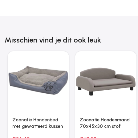
Misschien vind je dit ook leuk
Zoonatie Hondenkennel
Zoonatie Hondenmand
36 m² staal zwart
90x53x30 cm kunstleer
zwart