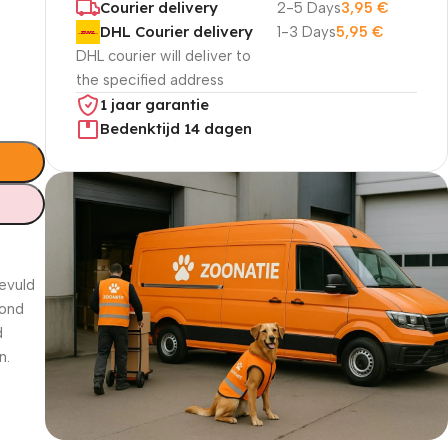
Courier delivery
2-5 Days
3,95
€
DHL Courier delivery
1-3 Days
5,95
€
DHL courier will deliver to
the specified address
1 jaar garantie
Bedenktijd 14 dagen
evuld
rond
d
n.