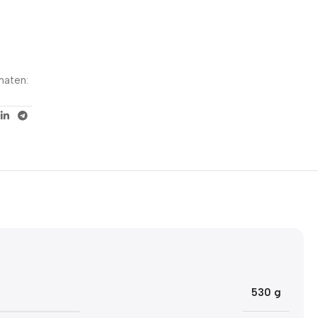
5% korting met code
WELKOM5
0
00
00
00
 maten:
Dagen
Hr
Min
Sc
530 g