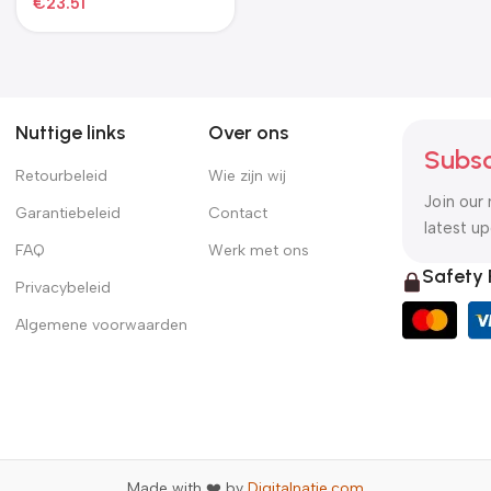
€
318.49
€
39.19
crèmekleurig
Nuttige links
Over ons
Subsc
Retourbeleid
Wie zijn wij
Join our 
Garantiebeleid
Contact
latest u
FAQ
Werk met ons
Safety
Privacybeleid
Algemene voorwaarden
Made with ❤️ by
Digitalnatie.com