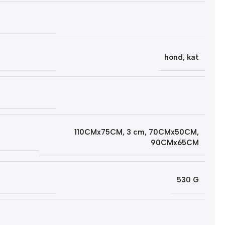
hond
,
kat
110CMx75CM
,
3 cm
,
70CMx50CM
,
90CMx65CM
530 G