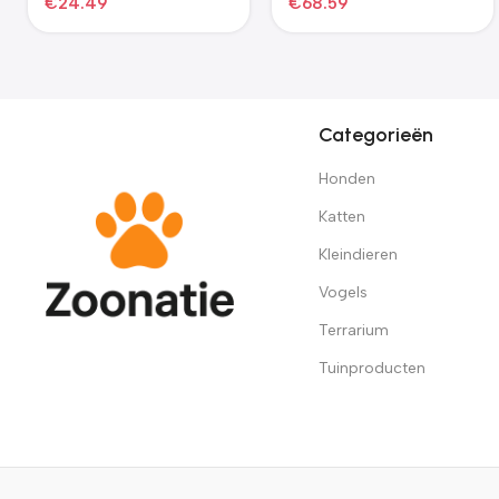
€
393.95
€
82.31
Categorieën
Honden
Katten
Kleindieren
Vogels
Terrarium
Tuinproducten