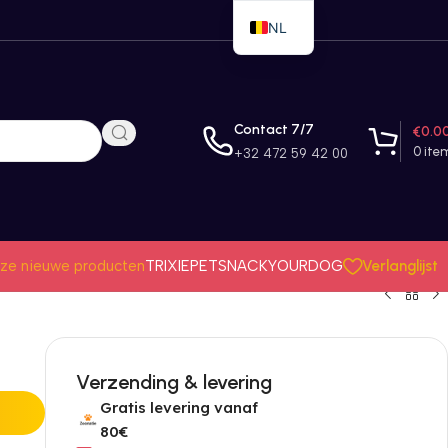
NL
EN
FR
Contact 7/7
€
0.0
0
ite
+32 472 59 42 00
Verlanglijst
ze nieuwe producten
TRIXIE
PETSNACK
YOURDOG
Verzending & levering
Gratis levering vanaf
80€