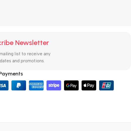
€
58.79
€
88.19
ribe Newsletter
mailing list to receive any
pdates and promotions.
 Payments