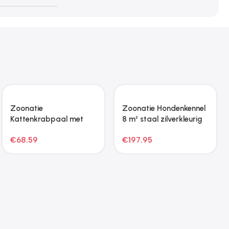
Zoonatie Hondenmand
Zoonatie Hondenmand
50x40x30 cm kunstleer
100x50x21 cm fluweel
crèmekleurig
bruin