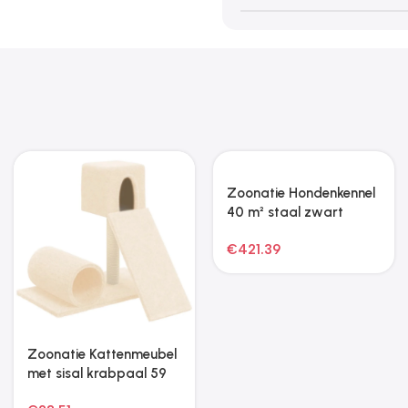
Zoonatie Hondenren
Zoonatie
met 16 panelen 60×80
Kattenkrabpaal met
cm staal zwart
sisal krabpalen 105 cm