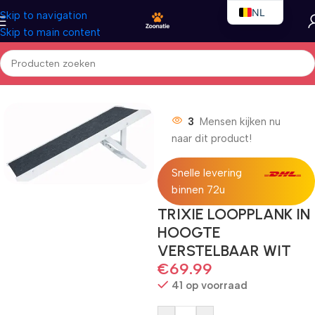
NL
Skip to navigation
Skip to main content
EN
FR
Home
/
Honden
/
Vervoersbox
3
Mensen kijken nu
naar dit product!
Snelle levering
binnen 72u
TRIXIE LOOPPLANK IN
HOOGTE
VERSTELBAAR WIT
€
69.99
41 op voorraad