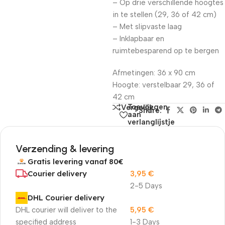
– Op drie verschillende hoogtes
in te stellen (29, 36 of 42 cm)
– Met slipvaste laag
– Inklapbaar en
ruimtebesparend op te bergen
Afmetingen: 36 x 90 cm
Hoogte: verstelbaar 29, 36 of
42 cm
Toevoegen
Vergelijk
Share:
aan
verlanglijstje
Verzending & levering
Gratis levering vanaf 80€
Courier delivery
3,95
€
2-5 Days
DHL Courier delivery
DHL courier will deliver to the
5,95
€
specified address
1-3 Days