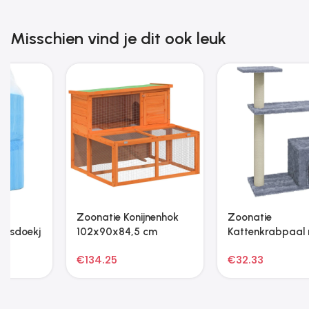
Misschien vind je dit ook leuk
Zoonatie Lavastenen 10
kg 3-5 cm zwart
€
31.35
Zoonatie Vogelkooi
302,5×324,5×211,5 cm
gegalvaniseerd staal
€
466.47
grijs