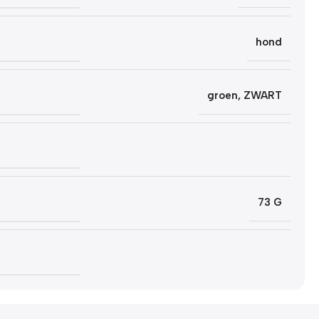
hond
groen
,
ZWART
73 G