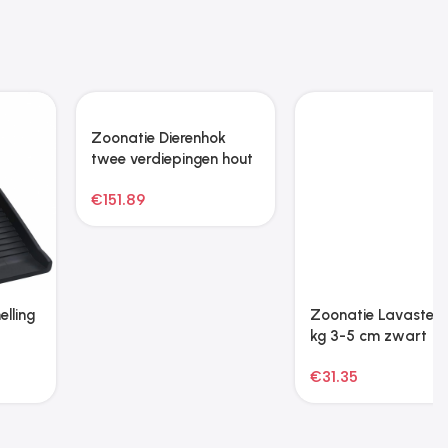
Zoonatie Kattenmeubel
Zoonatie 6-delige
met sisal krabpalen
Schapentondeuseset
108,5 cm donkergrijs
320 W
€
46.05
€
91.13