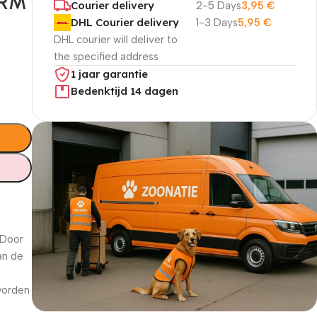
ORM
Courier delivery
2-5 Days
3,95
€
DHL Courier delivery
1-3 Days
5,95
€
DHL courier will deliver to
the specified address
1 jaar garantie
Bedenktijd 14 dagen
 Door
an de
worden