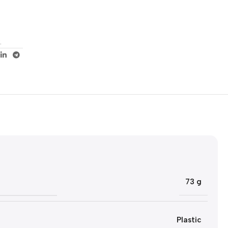
5% korting met code
WELKOM5
.
0
00
00
00
Dagen
Hr
Min
Sc
73 g
Plastic