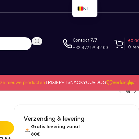
NL
EN
FR
Contact 7/7
€
0.0
0
ite
+32 472 59 42 00
Verlanglijst
ze nieuwe producten
TRIXIE
PETSNACK
YOURDOG
Verzending & levering
Gratis levering vanaf
80€