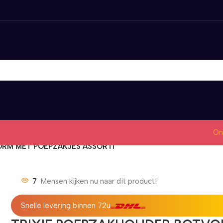
On
RM MET POEPZAKJES ASSORTI
7
Mensen kijken nu naar dit product!
Snelle levering binnen 72u