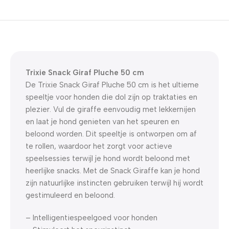
5% korting met code
WELKOM5
0
00
00
00
Dagen
Hr
Min
Sc
Trixie Snack Giraf Pluche 50 cm
De Trixie Snack Giraf Pluche 50 cm is het ultieme
speeltje voor honden die dol zijn op traktaties en
plezier. Vul de giraffe eenvoudig met lekkernijen
en laat je hond genieten van het speuren en
beloond worden. Dit speeltje is ontworpen om af
te rollen, waardoor het zorgt voor actieve
speelsessies terwijl je hond wordt beloond met
heerlijke snacks. Met de Snack Giraffe kan je hond
zijn natuurlijke instincten gebruiken terwijl hij wordt
gestimuleerd en beloond.
– Intelligentiespeelgoed voor honden