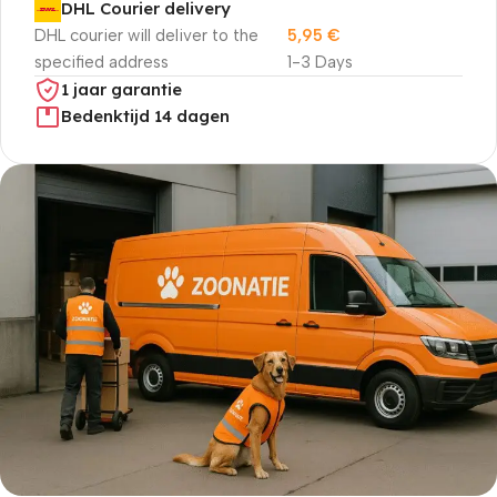
DHL Courier delivery
DHL courier will deliver to the
5,95
€
specified address
1-3 Days
1 jaar garantie
Bedenktijd 14 dagen