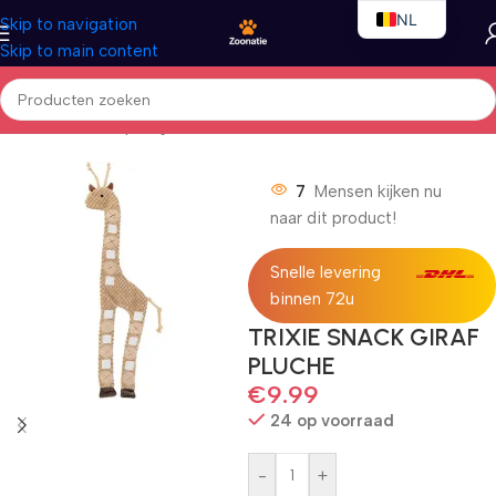
NL
Skip to navigation
Skip to main content
EN
FR
Home
/
Honden
/
Speelgoed
7
Mensen kijken nu
naar dit product!
Snelle levering
binnen 72u
TRIXIE SNACK GIRAF
PLUCHE
€
9.99
24 op voorraad
-
+