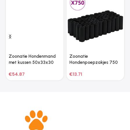
Zoonatie Hondenmand
Zoonatie
met kussen 50x33x30
Hondenpoepzakjes 750
cm natuurlijk wilgen
st 30×20 cm polyetheen
€
54.87
€
13.71
zwart