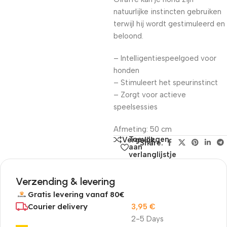
natuurlijke instincten gebruiken
terwijl hij wordt gestimuleerd en
beloond.
– Intelligentiespeelgoed voor
honden
– Stimuleert het speurinstinct
– Zorgt voor actieve
speelsessies
Afmeting: 50 cm
Toevoegen
Vergelijk
Share:
aan
verlanglijstje
Verzending & levering
Gratis levering vanaf 80€
Courier delivery
3,95
€
2-5 Days