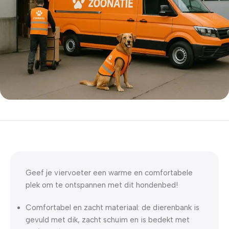
5% korting met code
WELKOM5
0
00
00
00
Dagen
Hr
Min
Sc
Geef je viervoeter een warme en comfortabele
plek om te ontspannen met dit hondenbed!
Comfortabel en zacht materiaal: de dierenbank is
gevuld met dik, zacht schuim en is bedekt met