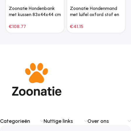
Zoonatie Hondenbank
Zoonatie Hondenmand
met kussen 83x44x44 cm
met luifel oxford stof en
pluche grijs
staal antracietkleurig
€
108.77
€
41.15
Categorieën
Nuttige links
Over ons