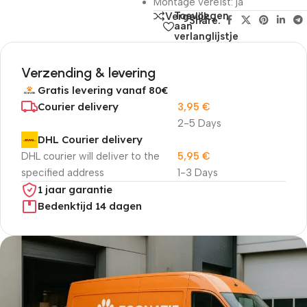
Montage vereist: ja
Toevoegen
Vergelijk
Share:
aan
verlanglijstje
Verzending & levering
Gratis levering vanaf 80€
Courier delivery
3,95
€
2-5 Days
DHL Courier delivery
DHL courier will deliver to the
5,95
€
specified address
1-3 Days
1 jaar garantie
Bedenktijd 14 dagen