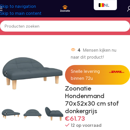
NL
Skip to navigation
Skip to main content
EN
FR
Home
/
Honden
/
Hondenbedden
4
Mensen kijken nu
naar dit product!
Snelle levering
binnen 72u
Zoonatie
Hondenmand
70x52x30 cm stof
donkergrijs
€
61.73
12 op voorraad