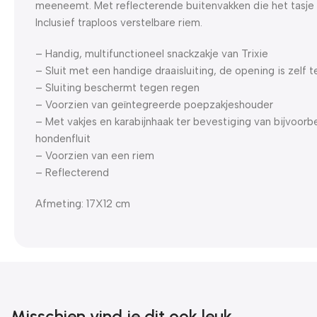
meeneemt. Met reflecterende buitenvakken die het tasje
Inclusief traploos verstelbare riem.
– Handig, multifunctioneel snackzakje van Trixie
– Sluit met een handige draaisluiting, de opening is zelf 
– Sluiting beschermt tegen regen
– Voorzien van geïntegreerde poepzakjeshouder
– Met vakjes en karabijnhaak ter bevestiging van bijvoorbe
hondenfluit
– Voorzien van een riem
– Reflecterend
Afmeting: 17X12 cm
Misschien vind je dit ook leuk