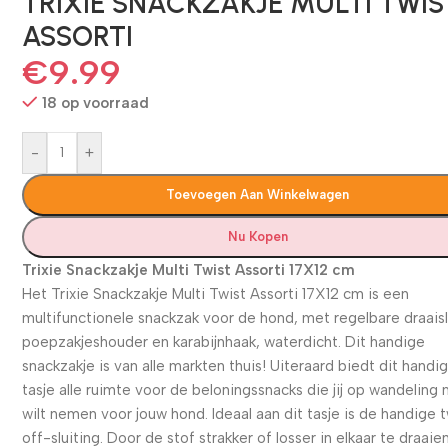
TRIXIE SNACKZAKJE MULTI TWIS
ASSORTI
€
9.99
18 op voorraad
-
+
Toevoegen Aan Winkelwagen
Nu Kopen
Trixie Snackzakje Multi Twist Assorti 17X12 cm
Het Trixie Snackzakje Multi Twist Assorti 17X12 cm is een
multifunctionele snackzak voor de hond, met regelbare draaisl
poepzakjeshouder en karabijnhaak, waterdicht. Dit handige
snackzakje is van alle markten thuis! Uiteraard biedt dit handi
tasje alle ruimte voor de beloningssnacks die jij op wandeling
wilt nemen voor jouw hond. Ideaal aan dit tasje is de handige t
off-sluiting. Door de stof strakker of losser in elkaar te draaien