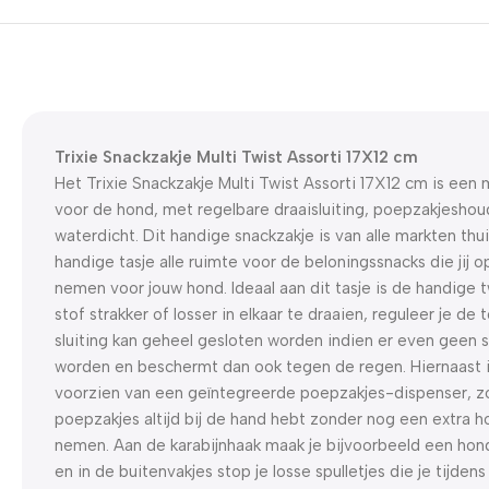
Trixie Snackzakje Multi Twist Assorti 17X12 cm
Het Trixie Snackzakje Multi Twist Assorti 17X12 cm is een 
voor de hond, met regelbare draaisluiting, poepzakjeshoud
waterdicht. Dit handige snackzakje is van alle markten thui
handige tasje alle ruimte voor de beloningssnacks die jij 
nemen voor jouw hond. Ideaal aan dit tasje is de handige t
stof strakker of losser in elkaar te draaien, reguleer je d
sluiting kan geheel gesloten worden indien er even geen
worden en beschermt dan ook tegen de regen. Hiernaast i
voorzien van een geïntegreerde poepzakjes-dispenser, zo
poepzakjes altijd bij de hand hebt zonder nog een extra
nemen. Aan de karabijnhaak maak je bijvoorbeeld een honde
en in de buitenvakjes stop je losse spulletjes die je tijden