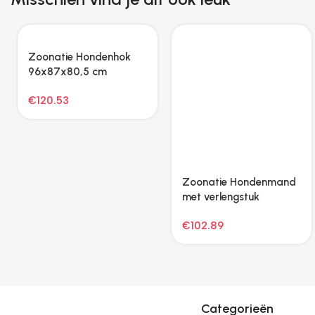
Zoonatie Hondenhok
Zoonatie Hondenmand
96x87x80,5 cm
met verlengstuk
massief grenenhout
100x50x30 cm fluweel
€
120.53
€
102.89
bruin
crèmekleurig
Categorieën