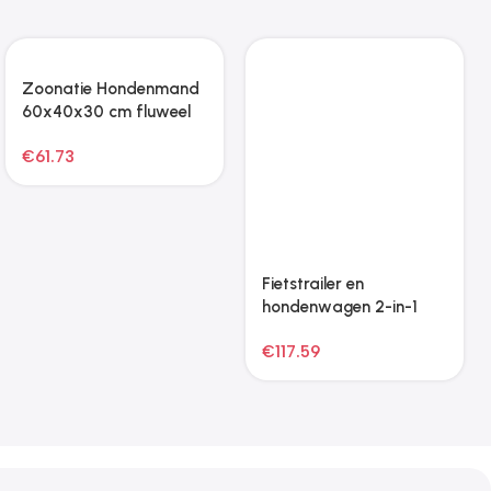
Zoonatie Hondenmand
Fietstrailer en
60x40x30 cm fluweel
hondenwagen 2-in-1
blauw
geel en grijs
€
61.73
€
117.59