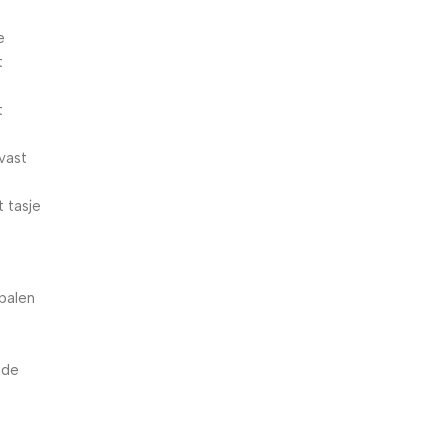
5% korting met code
e
WELKOM5
t
0
00
00
00
t
Dagen
Hr
Min
Sc
 vast
 tasje
epalen
 de