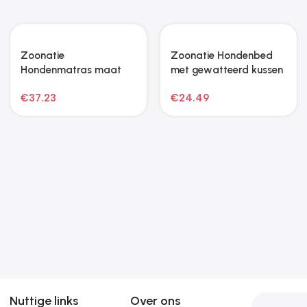
Zoonatie
Zoonatie Hondenbed
Hondenmatras maat
met gewatteerd kussen
XXL bruin
maat M zwart
€
37.23
€
24.49
Nuttige links
Over ons