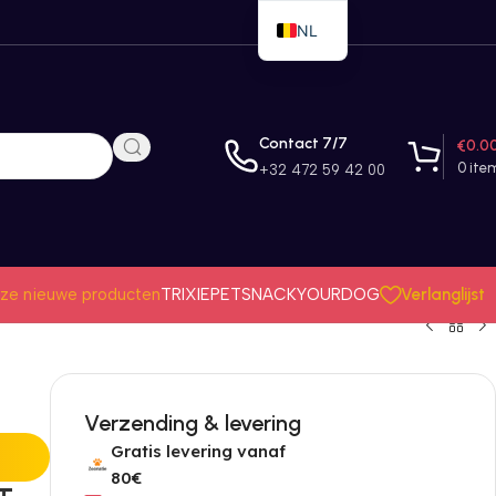
NL
EN
FR
Contact 7/7
€
0.0
0
ite
+32 472 59 42 00
Verlanglijst
ze nieuwe producten
TRIXIE
PETSNACK
YOURDOG
Verzending & levering
Gratis levering vanaf
80€