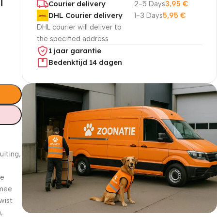
T
Courier delivery
2-5 Days
3,95
€
DHL Courier delivery
1-3 Days
5,95
€
DHL courier will deliver to
the specified address
1 jaar garantie
Bedenktijd 14 dagen
uiting,
ge
 mee
wist
,