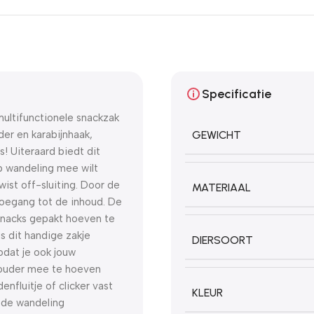
Specificatie
multifunctionele snackzak
er en karabijnhaak,
GEWICHT
s! Uiteraard biedt dit
op wandeling mee wilt
wist off-sluiting. Door de
MATERIAAL
e toegang tot de inhoud. De
 snacks gepakt hoeven te
s dit handige zakje
DIERSOORT
dat je ook jouw
 houder mee te hoeven
nfluitje of clicker vast
KLEUR
s de wandeling