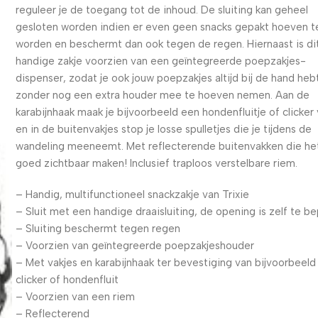
reguleer je de toegang tot de inhoud. De sluiting kan geheel
gesloten worden indien er even geen snacks gepakt hoeven t
worden en beschermt dan ook tegen de regen. Hiernaast is di
handige zakje voorzien van een geïntegreerde poepzakjes-
dispenser, zodat je ook jouw poepzakjes altijd bij de hand heb
zonder nog een extra houder mee te hoeven nemen. Aan de
karabijnhaak maak je bijvoorbeeld een hondenfluitje of clicker
en in de buitenvakjes stop je losse spulletjes die je tijdens de
wandeling meeneemt. Met reflecterende buitenvakken die het
goed zichtbaar maken! Inclusief traploos verstelbare riem.
– Handig, multifunctioneel snackzakje van Trixie
– Sluit met een handige draaisluiting, de opening is zelf te b
– Sluiting beschermt tegen regen
– Voorzien van geïntegreerde poepzakjeshouder
– Met vakjes en karabijnhaak ter bevestiging van bijvoorbeeld
clicker of hondenfluit
– Voorzien van een riem
– Reflecterend