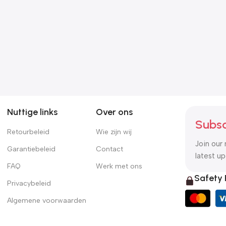
Fietskar voor huisdieren,
Zoonatie Hondenmand
groen en grijs Oxford-
79x70x19 cm pluche en
stof en ijzer
kunstleer zwart en grijs
€
67.61
€
48.01
Nuttige links
Over ons
Subsc
Retourbeleid
Wie zijn wij
Join our 
Garantiebeleid
Contact
latest u
FAQ
Werk met ons
Safety
Privacybeleid
Algemene voorwaarden