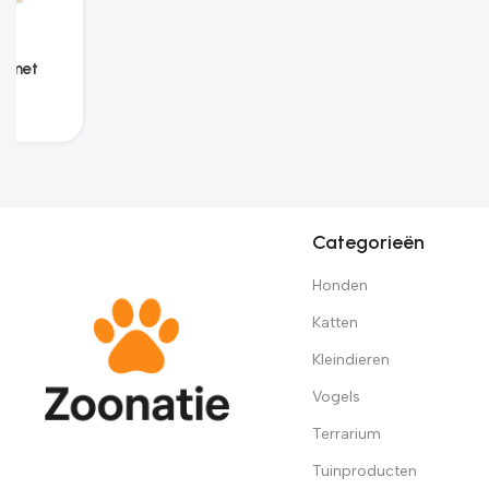
Zoonatie Hondenmand
70x45x30 cm fluweel
donkergrijs
€
72.51
Categorieën
Honden
Katten
Kleindieren
Vogels
Terrarium
Tuinproducten