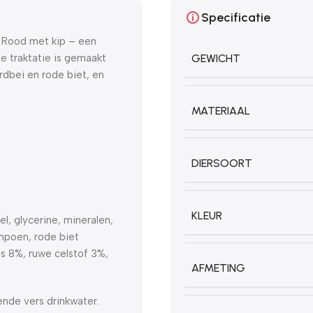
Specificatie
e Rood met kip – een
se traktatie is gemaakt
GEWICHT
ardbei en rode biet, en
MATERIAAL
DIERSOORT
KLEUR
l, glycerine, mineralen,
mpoen, rode biet
as 8%, ruwe celstof 3%,
AFMETING
ende vers drinkwater.