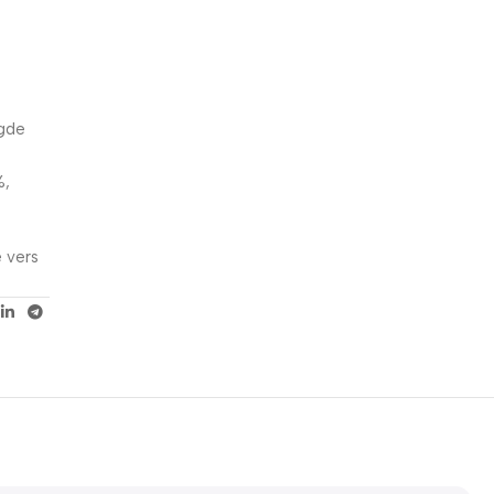
5% korting met code
WELKOM5
0
00
00
00
ogde
Dagen
Hr
Min
Sc
%,
 vers