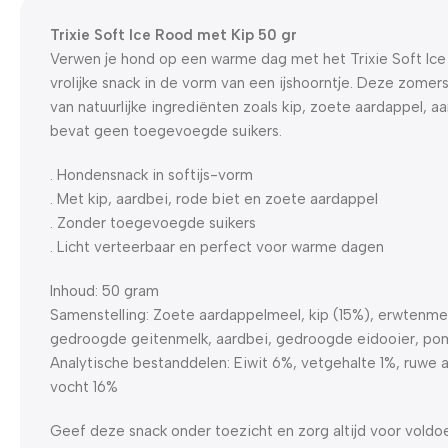
Trixie Soft Ice Rood met Kip 50 gr
Verwen je hond op een warme dag met het Trixie Soft Ic
vrolijke snack in de vorm van een ijshoorntje. Deze zomer
van natuurlijke ingrediënten zoals kip, zoete aardappel, a
bevat geen toegevoegde suikers.
. Hondensnack in softijs-vorm
. Met kip, aardbei, rode biet en zoete aardappel
. Zonder toegevoegde suikers
. Licht verteerbaar en perfect voor warme dagen
Inhoud: 50 gram
Samenstelling: Zoete aardappelmeel, kip (15%), erwtenmee
gedroogde geitenmelk, aardbei, gedroogde eidooier, po
Analytische bestanddelen: Eiwit 6%, vetgehalte 1%, ruwe 
vocht 16%
Geef deze snack onder toezicht en zorg altijd voor voldo