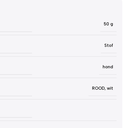
50 g
Stof
hond
ROOD
,
wit