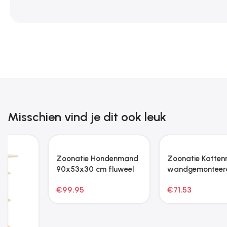
Misschien vind je dit ook leuk
Zoonatie Hondenren
inklapbaar met
draagtas 125x125x61
€
47.03
cm zwart