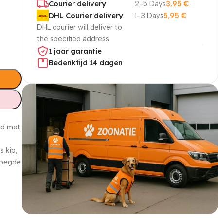
Courier delivery
2-5 Days
3,95
€
DHL Courier delivery
1-3 Days
5,95
€
DHL courier will deliver to
the specified address
1 jaar garantie
Bedenktijd 14 dagen
od met
s kip,
voegde