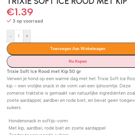
TRIXIE SOFT ICE ROOD MET KIP
€
1.39
3 op voorraad
-
+
Toevoegen Aan Winkelwagen
Nu Kopen
Trixie Soft Ice Rood met Kip 50 gr
Verwen je hond op een warme dag met het Trixie Soft Ice Ro
kip – een vrolijke snack in de vorm van een ijshoorntje. Deze
zomerse traktatie is gemaakt van natuurlijke ingrediënten zoal
zoete aardappel, aardbei en rode biet, en bevat geen toege
suikers.
. Hondensnack in softijs-vorm
. Met kip, aardbei, rode biet en zoete aardappel