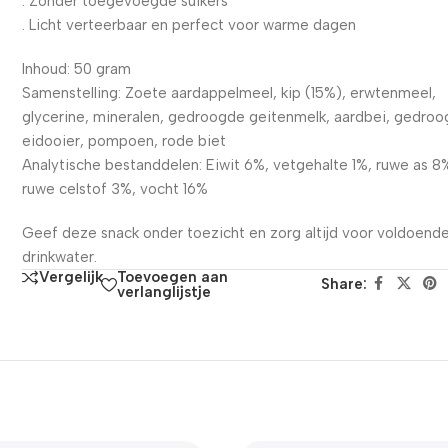
. Zonder toegevoegde suikers
. Licht verteerbaar en perfect voor warme dagen
Inhoud: 50 gram
Samenstelling: Zoete aardappelmeel, kip (15%), erwtenmeel,
glycerine, mineralen, gedroogde geitenmelk, aardbei, gedro
eidooier, pompoen, rode biet
Analytische bestanddelen: Eiwit 6%, vetgehalte 1%, ruwe as 8
ruwe celstof 3%, vocht 16%
Geef deze snack onder toezicht en zorg altijd voor voldoende
drinkwater.
Toevoegen aan
Vergelijk
Share:
verlanglijstje