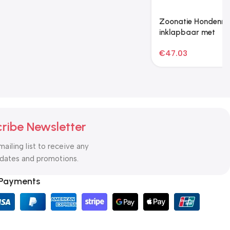
Zoonatie Hondenren
Zoonatie
inklapbaar met
Huisdierentoilet met bak
draagtas 145x145x61
en kunstgras 63x50x7
€
50.95
€
38.21
cm blauw
cm groen
ribe Newsletter
mailing list to receive any
pdates and promotions.
 Payments