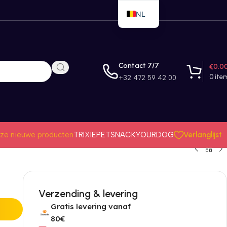
NL
EN
FR
Contact 7/7
€
0.0
0
ite
+32 472 59 42 00
Verlanglijst
ze nieuwe producten
TRIXIE
PETSNACK
YOURDOG
Verzending & levering
Gratis levering vanaf
80€