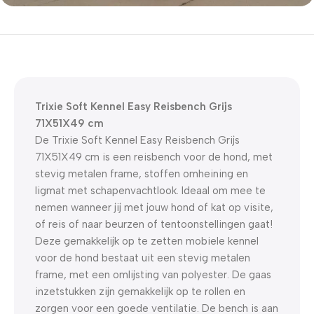
5% korting met code
WELKOM5
0
00
00
00
Dagen
Hr
Min
Sc
Trixie Soft Kennel Easy Reisbench Grijs
71X51X49 cm
De Trixie Soft Kennel Easy Reisbench Grijs
71X51X49 cm is een reisbench voor de hond, met
stevig metalen frame, stoffen omheining en
ligmat met schapenvachtlook. Ideaal om mee te
nemen wanneer jij met jouw hond of kat op visite,
of reis of naar beurzen of tentoonstellingen gaat!
Deze gemakkelijk op te zetten mobiele kennel
voor de hond bestaat uit een stevig metalen
frame, met een omlijsting van polyester. De gaas
inzetstukken zijn gemakkelijk op te rollen en
zorgen voor een goede ventilatie. De bench is aan