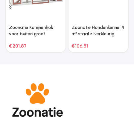
Zoonatie Konijnenhok
Zoonatie Hondenkennel 4
voor buiten groot
m² staal zilverkleurig
201x45x85 cm hout bruin
€
201.87
€
106.81
en wit