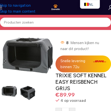
NL
Skip to navigation
Skip to main content
EN
FR
Home
/
Honden
/
Vervoersbox
8
Mensen kijken nu
naar dit product!
Snelle levering
binnen 72u
TRIXIE SOFT KENNEL
EASY REISBENCH
GRIJS
€
89.99
4 op voorraad