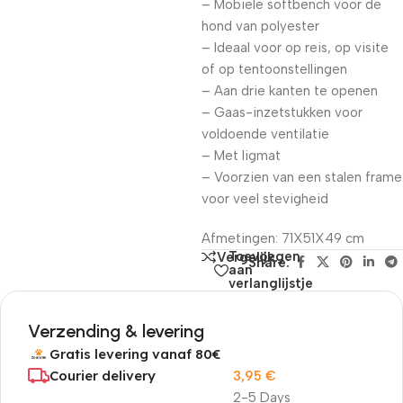
– Mobiele softbench voor de
hond van polyester
– Ideaal voor op reis, op visite
of op tentoonstellingen
– Aan drie kanten te openen
– Gaas-inzetstukken voor
voldoende ventilatie
– Met ligmat
– Voorzien van een stalen frame
voor veel stevigheid
Afmetingen: 71X51X49 cm
Toevoegen
Vergelijk
Share:
aan
verlanglijstje
Verzending & levering
Gratis levering vanaf 80€
Courier delivery
3,95
€
2-5 Days